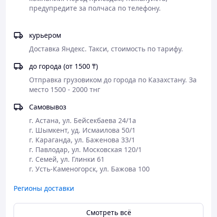
от 1:3 до 1:7 (в зависимости от толщины отложений).
Cредний расход
1 л готового раствора – 5-7 м²
курьером
Доставка Яндекс. Такси, стоимость по тарифу.
Способ применения:
до города (от 1500 ₸)
Состав развести водой в соотношении от 1:3 до 1:7 (в
зависимости от характера загрязнений). Нанесённый
Отправка грузовиком до города по Казахстану. За 
на загрязнённую поверхность препарат растворяет
место 1500 - 2000 тнг
отложения в течение 20мин-40 мин. Подогрев рабочего
раствора до 70°С увеличивает эффективность очистки.
Самовывоз
После применения очистителя поверхность обильно
г. Астана, ул. Бейсекбаева 24/1а

промывается водой. Для достижения наилучшего
г. Шымкент, уд. Исмаилова 50/1

эффекта оптимальная концентрация подбирается
г. Караганда, ул. Баженова 33/1

технологическим путём, так как необходимо учитывать
г. Павлодар, ул. Московская 120/1

характер загрязнений и условия применения
г. Семей, ул. Глинки 61

препарата. Можно использовать погружной метод. И
г. Усть-Каменогорск, ул. Бажова 100
мойки высокого давления.
Регионы доставки
Меры предосторожности:
При попадании средства в глаза или на кожу – обильно
Смотреть всё
промыть водой. В случае необходимости обратиться к