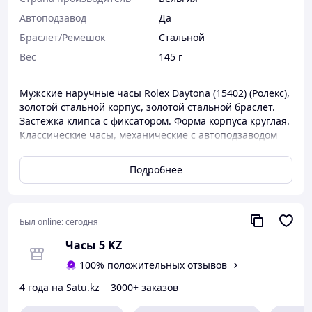
Автоподзавод
Да
Браслет/Ремешок
Стальной
Вес
145 г
Мужские наручные часы Rolex Daytona (15402) (Ролекс),
золотой стальной корпус, золотой стальной браслет.
Застежка клипса с фиксатором. Форма корпуса круглая.
Классические часы, механические с автоподзаводом
-
Бесплатная доставка
при 100% предоплате заказа.
Подробнее
- Доставка до пункта выдачи заказов или курьером до
двери. Транспортная компания СДЭК
- Гарантия 1 год. Курьерская доставка по Казахстану от
4000 тенге, срок 5-10 дней
Был online:
сегодня
- Часы поставляются в картонной коробке с
Часы 5 KZ
подушечкой
- Если покупаете 2 модели, то на вторые часы скидка
100% положительных отзывов
20% !!! (меньшие по стоимости)
4 года на Satu.kz
3000+ заказов
- Оплата только после осмотра часов наличными или
картой