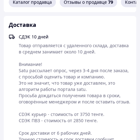
- На нашем сайте размещены фотографии именно тех
Каталог продавца
Отзывы о продавце
79
Конта
часов, которые вы получаете при заказе.
* Скидка распространяется на равную или меньшую по
Доставка
стоимости модель. Скидка не распространяется на
модели из распродажи.
СДЭК 10 дней
Товар отправляется с удаленного склада, доставка 
в среднем занимает около 10 дней.

Внимание!

Satu рассылает опрос, через 3-4 дня после заказа, 
с просьбой оценить товар и компанию.

Это не значит, что товар уже доставлен, это 
алгоритм работы портала satu.

Просьба дождаться получения товара в сроки, 
оговорённые менеджером и после оставить отзыв.

CDЭK курьер - стоимость от 3750 тенге.

CDЭK ПВЗ - стоимость от 2850 тенге.

Срок доставки от 6 рабочих дней.

Точную стоимость и срок доставки сообщит 