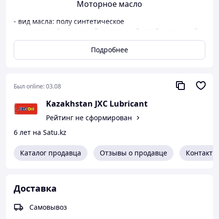
Моторное масло
- вид масла: полу синтетическое
- двигатель: бензиновый, дизельный, турбированный
- тип двигателя: четырехтактный
Подробнее
- объем упаковки: 200 л
- класс вязкости sae: 5W-30
- Полусинтетическое моторное масло для бензиновых
двигателей
Был online:
03.08
- ACEA A3/B3, A3/B4, API SL+ C6, Meets Fiat 9.55535-D2
9.55535-
Kazakhstan JXC Lubricant
Рейтинг не сформирован
6 лет на Satu.kz
Каталог продавца
Отзывы о продавце
Контакты
Доставка
Самовывоз