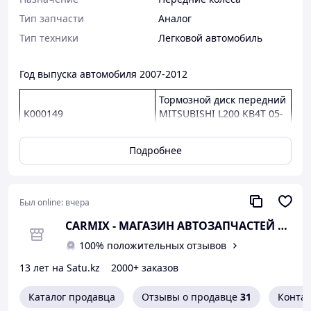
Тип запчасти
Аналог
Тип техники
Легковой автомобиль
Год выпуска автомобиля 2007-2012
Тормозной диск передний
K000149
MITSUBISHI L200 KB4T 05-
-, PAJERO SPORT KH# 08--
Подробнее
Производитель
Был online:
вчера
СARMIX - МАГАЗИН АВТОЗАПЧАСТЕЙ В НУР
100% положительных отзывов
13 лет на Satu.kz
2000+ заказов
Каталог продавца
Отзывы о продавце
31
Конта