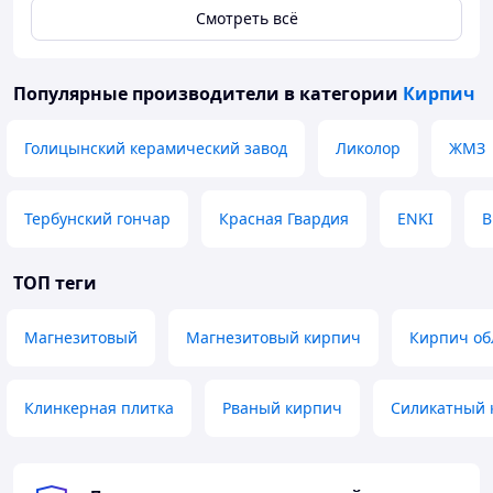
электросталепла
Смотреть всё
вильных печей
Массовая доля
преимуществен
П-89
окиси магния не
но выше
Популярные производители
менее 89%
в категории
Кирпич
шлаковго пояса,
а также оси-
кладка других
Голицынский керамический завод
Ликолор
ЖМЗ
высокотемперат
урных печей
Тербунский гончар
Красная Гвардия
ENKI
B
ТОП теги
Магнезитовый
Магнезитовый кирпич
Кирпич о
Клинкерная плитка
Рваный кирпич
Силикатный 