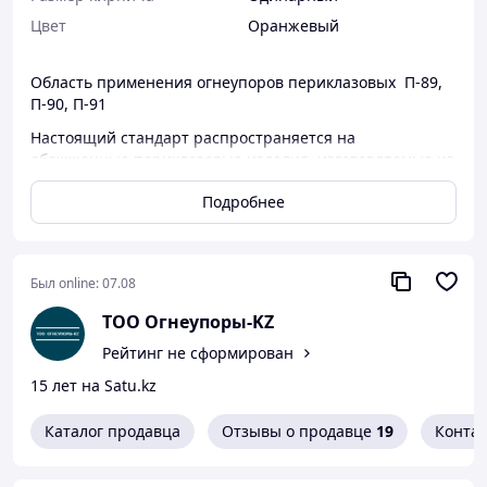
Цвет
Оранжевый
Область применения огнеупоров периклазовых П-89,
П-90, П-91
Настоящий стандарт распространяется на
обожженные периклазовые изделия, изготовляемые из
спеченных периклазовых порошков и применяемые
Подробнее
для кладки высокотемпературных печей. Стандарт
распространяется на изделия, предназначенные для
использования внутри страны и экспорта.
Марки, форма и размеры:
Был online:
07.08
Изделия подразделяются на марки П-91, П-90 и П-89.
ТОО Огнеупоры-KZ
Характеристика и назначение приведены в таблице
Рейтинг не сформирован
ниже.
15 лет на Satu.kz
Марка
Характеристика
Назначение
Каталог продавца
Отзывы о продавце
19
Конта
Кладка подин,
откосов и стен