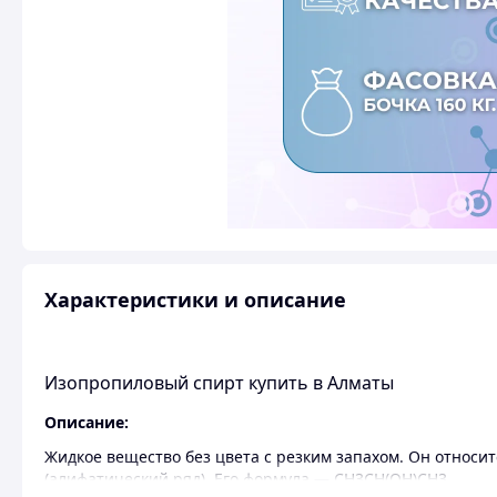
Характеристики и описание
Изопропиловый спирт купить в Алматы
Описание:
Жидкое вещество без цвета с резким запахом. Он относи
(алифатический ряд). Его формула — СН3CH(ОН)CH3.