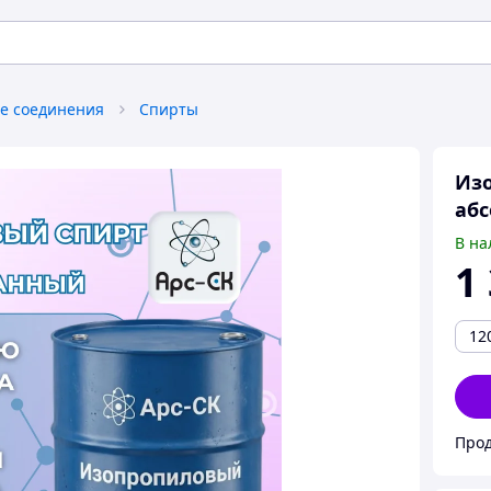
е соединения
Спирты
Изо
аб
В на
1
12
Прод