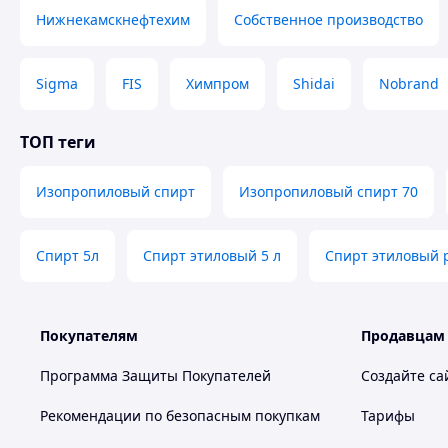
лесоперерабатывающей – для экстракции древесных
Нижнекамскнефтехим
Собственное производство
химической, мебельной и парфюмерной – как раствор
производстве автохимии – для изготовления антифр
Кроме этого, он применяется и во многих других областях
Sigma
FIS
Химпром
Shidai
Nobrand
Фасовка:
ТОП теги
Бочка - 160 кг;
Поставку осуществляем:
Изопропиловый спирт
Изопропиловый спирт 70
- Автотранспортом;
- Ж/Д транспортом.
Спирт 5л
Спирт этиловый 5 л
Спирт этиловый 
Покупателям
Продавцам
Программа Защиты Покупателей
Создайте са
Рекомендации по безопасным покупкам
Тарифы