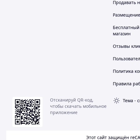
Продавать
н
Размещение в
Бесплатный 
магазин
Отзывы клие
Пользовате
Политика к
Правила ра
Отсканируй QR-код,
Тема
-
с
чтобы скачать мобильное
приложение
Этот сайт защищён reC