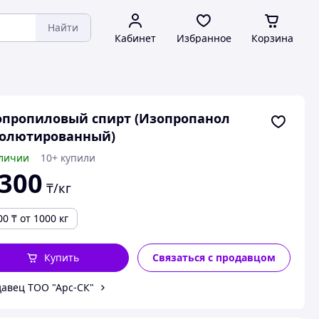
Найти
Кабинет
Избранное
Корзина
пропиловый спирт (Изопропанол
солютированный)
личии
10+ купили
 300
₸/кг
00
₸
от 1000 кг
Купить
Связаться с продавцом
авец ТОО "Арс-СК"