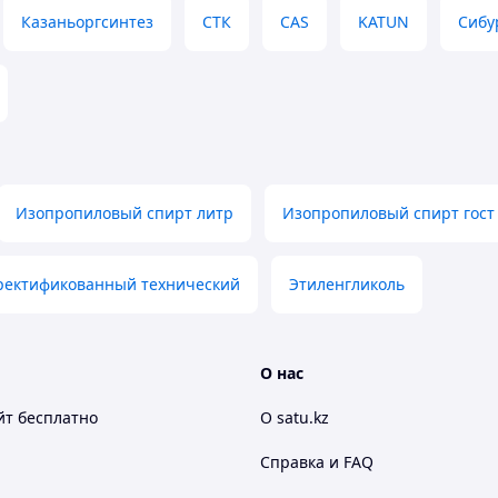
 смол;
Казаньоргсинтез
СТК
CAS
KATUN
Сибу
итель эфиров, восков и многих других веществ;
изов, стеклоомывателей и тормозной жидкости.
.
Изопропиловый спирт литр
Изопропиловый спирт гост
ректификованный технический
Этиленгликоль
О нас
йт
бесплатно
О satu.kz
Справка и FAQ