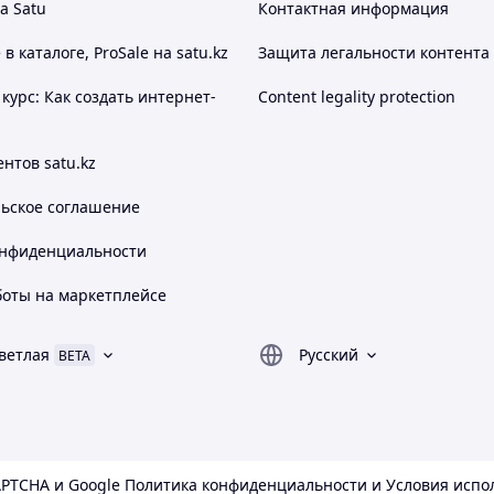
а Satu
Контактная информация
 каталоге, ProSale на satu.kz
Защита легальности контента
курс: Как создать интернет-
Content legality protection
нтов satu.kz
льское соглашение
онфиденциальности
боты на маркетплейсе
ветлая
Русский
BETA
APTCHA и Google
Политика конфиденциальности
и
Условия испо