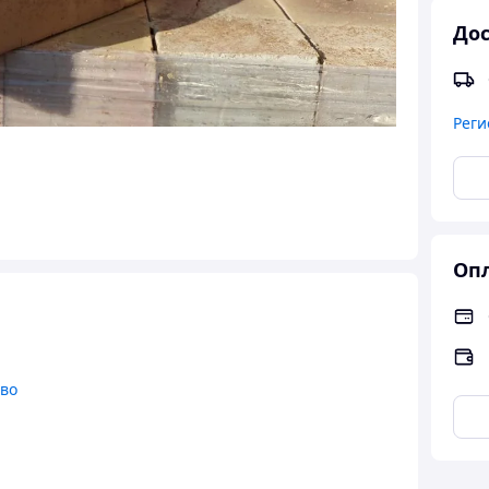
Дос
Реги
Опл
тво