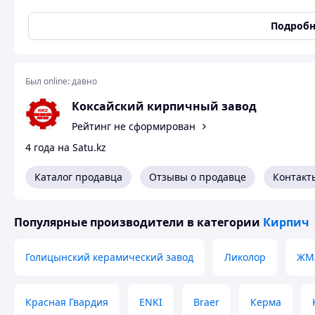
Поверхность
Гладкая
Подробн
Вид кирпича
Керамический
Назначение кирпича
Рядовой
Тип кирпича
Полнотелый
Был online:
давно
Размер кирпича
Полуторный
Коксайский кирпичный завод
Марка кирпича
М-150
Рейтинг не сформирован
Размеры нестандартного кирпича
4 года на Satu.kz
Высота
88 мм
Каталог продавца
Отзывы о продавце
Контакт
Ширина
120 мм
Длина
250 мм
Популярные производители
в категории
Кирпич
Строительный керамический кирпич полуторный 
Голицынский керамический завод
Ликолор
ЖМ
Красная Гвардия
ENKI
Braer
Керма