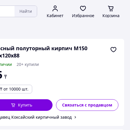
Найти
Кабинет
Избранное
Корзина
сный полуторный кирпич М150
х120х88
личии
20+ купили
5
₸
₸
от 10000 шт.
Купить
Связаться с продавцом
авец Коксайский кирпичный завод