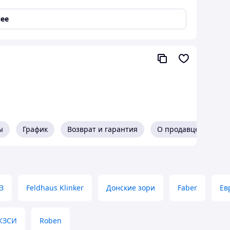
ее
ы
График
Возврат и гарантия
О продавце
купить
З
Feldhaus Klinker
Донские зори
Faber
Ев
КЗСИ
Roben