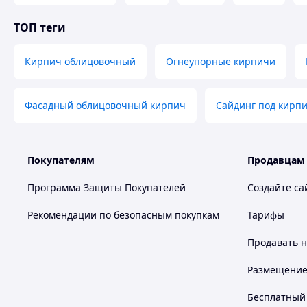
ТОП теги
Кирпич облицовочный
Огнеупорные кирпичи
Фасадный облицовочный кирпич
Сайдинг под кирп
Кирпичные дома по праву считаются одними из самых до
Покупателям
Продавцам
построек. Действительно уникальный материал за долгий
свое место на рынке изделий для строительства. Полнот
Программа Защиты Покупателей
Создайте са
стен и перегородок. Основной отличительной чертой явл
используется для постройки несущих конструкций.
Рекомендации по безопасным покупкам
Тарифы
Продавать
н
Размещение в
Бесплатный 