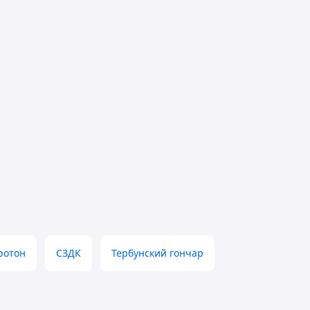
ротон
СЗДК
Тербунский гончар