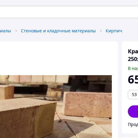
риалы
Стеновые и кладочные материалы
Кирпич
Кра
250
В на
6
53
Прод