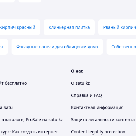
Кирпич красный
Клинкерная плитка
Рваный кирпи
ич
Фасадные панели для облицовки дома
Собственно
лговечных, теплых, экологичных и надежных
О нас
 срок своего существования по праву заслужил
елый рядовой кирпич применяется для возведения
йт
бесплатно
О satu.kz
яется прочность, поэтому кирпич марки М150
Справка и FAQ
а Satu
Контактная информация
 каталоге, ProSale на satu.kz
Защита легальности контента
курс: Как создать интернет-
Content legality protection