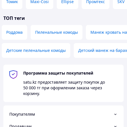
Закрытый ящик
Томик
Maxi-Cosi
Ellipse
Промтекс
SKV
ТОП теги
Эргономичная и функциональная детская кроватка Julia
1, изготовленная из натурального дерева, позволит
малышу чувствовать себя комфортно во время сна.
Роддома
Пеленальные комоды
Манеж кровать на
Благодаря стильному дизайнерскому
исполнению детская кроватка для
новорожденного гармонично впишется в интерьер
Детские пеленальные комоды
Детский манеж на барах
небольшой комнаты. Функциональный маятниковый
механизм качания полностью безопасен для ребенка и
обеспечивает удобство ухода за ним. Благодаря
разборной конфигурации кроватка со съемными
Программа защиты покупателей
элементами легко транспортируется. Ее главными
преимуществами являются экологичность,
satu.kz
предоставляет защиту покупок до
компактность и универсальный дизайн.
50 000 тг
при оформлении заказа через
корзину.
Покупателям
Продавцам