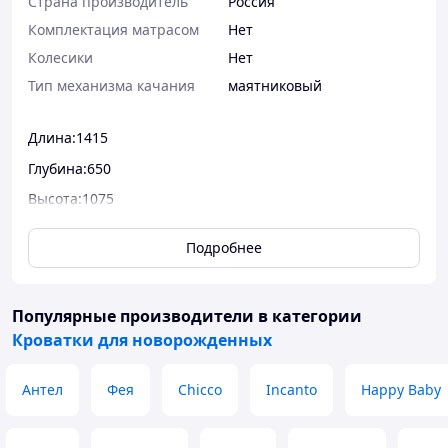
Страна производитель
Россия
Комплектация матрасом
Нет
Колесики
Нет
Тип механизма качания
маятниковый
Длина:1415
Глубина:650
Высота:1075
Универсальный маятниковый механизм
Подробнее
(поперечный+продольный), закрытый ящик
Материал:Древесина березы
Размер ложа:1200х600
Популярные производители
в категории
Кроватки для новорожденных
Уровень ложа:3
Cъемная передняя стенка
Антел
Фея
Chicco
Incanto
Happy Baby
Универсальный маятниковый механизм
(поперечный+продольный)