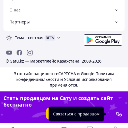
О нас
Партнеры
Тема
-
светлая
BETA
© Satu.kz — маркетплейс Казахстана, 2008-2026
Этот сайт защищён reCAPTCHA и Google
Политика
конфиденциальности
и
Условия использования
применяются.
Стать продавцом на Сату и создать сайт
бесплатно
Создать сайт
Связаться с продавцом