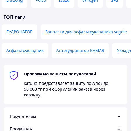
LiuGong
Volvo
Isuzu
Wirtgen
SPS
ТОП теги
ГУДРОНАТОР
Запчасти для асфальтоукладчика vogele
Асфальтоукладчик
Автогудронатор КАМАЗ
Уклад
Программа защиты покупателей
satu.kz
предоставляет защиту покупок до
50 000 тг
при оформлении заказа через
корзину.
Покупателям
Продавцам