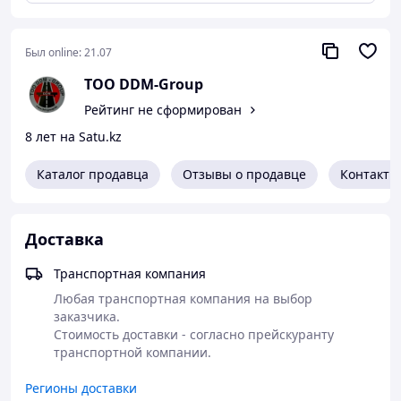
автомобильных дорог, при строительстве аэродромов,
а также для перевозки мазута. Применяется для
распределения на поверхности дорожного покрытия
Был online:
21.07
битумных вяжущих материалов как горячих (битум,
деготь), так и холодных (эмульсии, разжиженные
ТОО DDM-Group
битумы и дегти, мазут) ровным слоем в определенных
Рейтинг не сформирован
количествах.
8 лет на Satu.kz
Каталог продавца
Отзывы о продавце
Контакты
Доставка
Транспортная компания
Любая транспортная компания на выбор 
заказчика. 

Стоимость доставки - согласно прейскуранту 
транспортной компании.
Регионы доставки