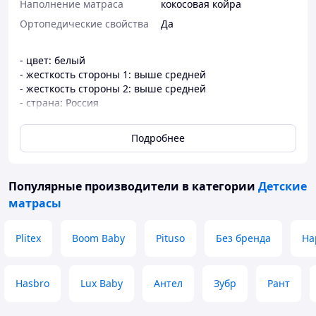
Наполнение матраса
кокосовая койра
Ортопедические свойства
Да
- цвет: белый
- жесткость стороны 1: выше средней
- жесткость стороны 2: выше средней
- страна: Россия
- ширина, см: 70
- пружинный блок: беспружинный
Подробнее
- длина, см: 140
- наполнитель: холкон
- материал чехла: хлопок, бязь
Популярные производители
в категории
Детские
матрасы
Plitex
Boom Baby
Pituso
Без бренда
Ha
Hasbro
Lux Baby
Антел
Зубр
Рант