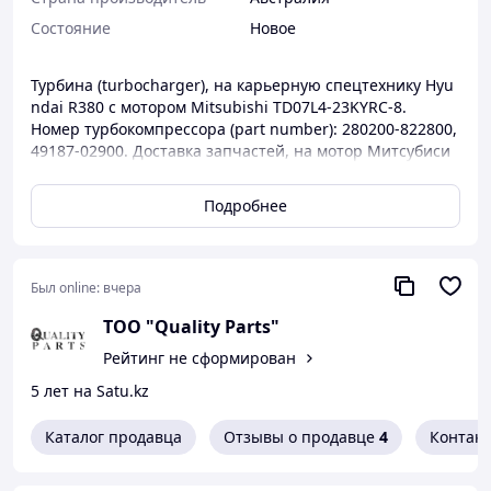
Состояние
Новое
Турбина (turbocharger), на карьерную спецтехнику Hyu
ndai R380 с мотором Mitsubishi TD07L4-23KYRC-8.
Номер турбокомпрессора (part number): 280200-822800,
49187-02900. Доставка запчастей, на мотор Митсубиси
(Митсубиши) для спецтехники и ДГУ по РК (Казахстану),
так же реализация товара в Бишкек, Ташкент и страны
Подробнее
СНГ. Гарантия шесть месяцев.
Был online:
вчера
ТОО "Quality Parts"
Рейтинг не сформирован
5 лет на Satu.kz
Каталог продавца
Отзывы о продавце
4
Контак