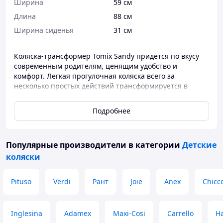
Ширина
59 см
Длина
88 см
Ширина сиденья
31 см
Коляска-трансформер Tomix Sandy придется по вкусу
современным родителям, ценящим удобство и
комфорт. Легкая прогулочная коляска всего за
несколько простых действий трансформируется в
люльку и наоборот.
Подробнее
Благодаря наличию жесткого основания, сидение легко
трансформируется в люльку-переноску. Ее можно снять
с рамы коляски и перенести домой, не тревожа при
Популярные производители
в категории
Детские
этом сон младенца.
Люльку-прогулочный блок можно устанавливать как
коляски
лицом к маме, так и по ходу движения. Благодаря
вентиляционному окошку в капюшоне можно
Pituso
Verdi
Рант
Joie
Anex
Chicc
регулировать микроклимат в люльке и наблюдать за
малышом. Увеличенный козырек и высокий борт у
чехла защитит малыша от ветра.
Inglesina
Adamex
Maxi-Cosi
Carrello
H