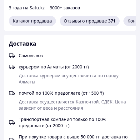
побочных эффектов, не вызывает зависимости и
3 года на Satu.kz
3000+ заказов
привыкания, совместим с алкоголем. Удобен в
применении, так как не имеет ни вкуса, ни цвета, ни
Каталог продавца
Отзывы о продавце
371
Конт
запаха, что позволяет без труда применять его
незаметно для партнёра.
Действует следующим образом:
Доставка
-вызывает у женщин мощное сексуальное
возбуждение,
Самовывоз
-увеличивает кровообращение в органах малого таза,
-усиливает секрецию влагалищной смазки и
курьером по Алматы (от 2000 тг)
способствует сокращению мышц влагалища.
Доставка курьером осуществляется по городу 
-усиливаются сексуальные ощущения, легче
Алматы
достигается мультиоргазм.
Инструкция по применению:
почтой по 100% предоплате (от 1500 ₸)
растворите всё содержимое одного пакетика с любым
Доставка осуществляется Казпочтой, СДЕК. Цена 
напитком и выпейте за 10-15 минут до полового акта.
зависит от веса и расстояния 
Не используйте более одного пакетика в сутки.
Транспортная компания только по 100%
Противопоказания:
предоплате (от 2000 тг)
индивидуальная непереносимость;
беременность;
При покупке товара с выше 50 000 тг. доставка по