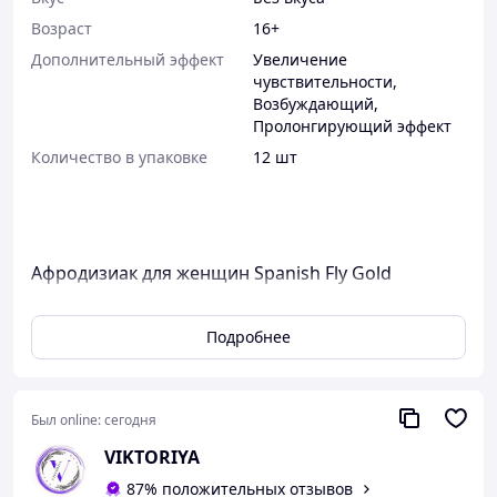
Возраст
16+
Дополнительный эффект
Увеличение
чувствительности
,
Возбуждающий
,
Пролонгирующий эффект
Количество в упаковке
12 шт
Афродизиак для женщин Spanish Fly Gold
Основные действия и показания к применению:
-препарат предназначен для женщин, желающих
Подробнее
усилить ощущения от сексуальных контактов, а также
преодолеть сексуальные дисфункции (фригидность,
сухость влагалища), препятствующие получить
Был online:
сегодня
максимальное наслаждение.
-оказывает расслабление мышц, увеличивает
VIKTORIYA
чувствительность, возбуждает.
87% положительных отзывов
Данный препарат для возбуждения женщин не имеет