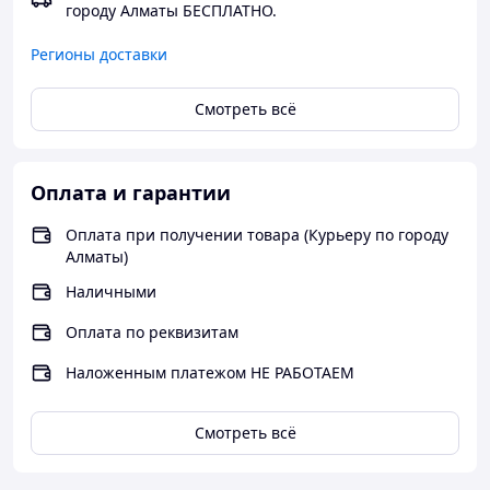
запрещено использовать
городу Алматы БЕСПЛАТНО.
несовершеннолетним..
Регионы доставки
Способ применения: содержимое 1 пакетика (5 мг)
Смотреть всё
растворить в любом напитке и выпить, препарат
начинает действовать через 5 - 10 мин после приема.
Не принимать более 1 пакетика за 1 раз в течение 24
часов.
Оплата и гарантии
Оплата при получении товара (Курьеру по городу
Алматы)
Наличными
Оплата по реквизитам
Наложенным платежом НЕ РАБОТАЕМ
Смотреть всё