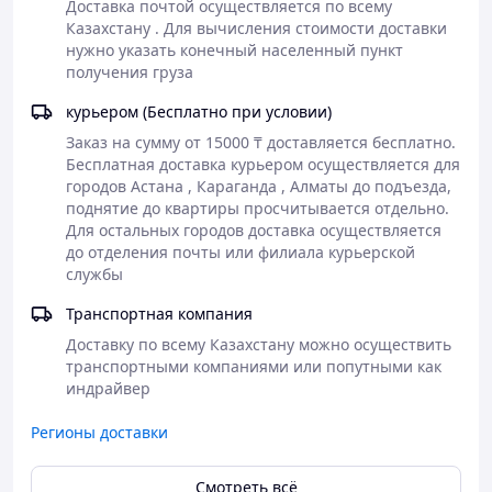
и нитрозаминов. Держатель для соски или игрушки –
Доставка почтой осуществляется по всему 
это наиболее популярный вариант, ведь такая
Казахстану . Для вычисления стоимости доставки 
игрушка, универсальный помощник. Он сам по себе
нужно указать конечный населенный пункт 
является прорезывателем. К нему можно крепить
получения груза  
игрушку или соску, ну а сам держатель с помощью
клипсы крепится к одежде или к коляске малыша,
курьером (Бесплатно при условии)
благодаря чему, малыш не уронит ничего.
Заказ на сумму от 15000 ₸ доставляется бесплатно.

Бесплатная доставка курьером осуществляется для 
городов Астана , Караганда , Алматы до подъезда, 
поднятие до квартиры просчитывается отдельно.   
Для остальных городов доставка осуществляется 
до отделения почты или филиала курьерской 
службы
Транспортная компания
Доставку по всему Казахстану можно осуществить 
транспортными компаниями или попутными как 
индрайвер
Регионы доставки
Смотреть всё