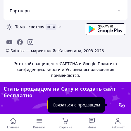
Партнеры
Тема
-
светлая
BETA
© Satu.kz — маркетплейс Казахстана, 2008-2026
Этот сайт защищён reCAPTCHA и Google
Политика
конфиденциальности
и
Условия использования
применяются.
Стать продавцом на Сату и создать сайт
бесплатно
Создать сайт
Связаться с продавцом
Главная
Каталог
Корзина
Чаты
Кабинет