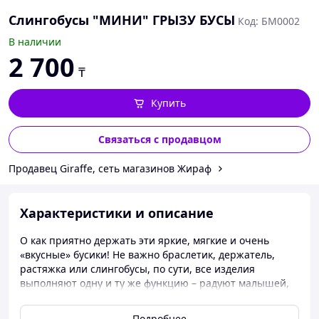
Слингобусы "МИНИ" ГРЫЗУ БУСЫ
Код: БМ0002
В наличии
2 700
₸
Купить
Связаться с продавцом
Продавец Giraffe, сеть магазинов Жираф
Характеристики и описание
О как приятно держать эти яркие, мягкие и очень
«вкусные» бусики! Не важно браслетик, держатель,
растяжка или слингобусы, по сути, все изделия
выполняют одну и ту же функцию – радуют малышей,
успокаивают набухшие дёсенки, развивают моторику и
цветовое восприятие. Разные по своей фактуре и
Подробнее