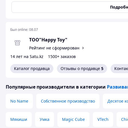
Размер изделия:
Подробн
Высота: 580 мм.
Ширина: 580 мм.
Толщина: 12 мм.
Был online:
08.07
ТОО"Happy Toy"
Вес - 5,5 кг.
Объем - 0,014 м3.
Рейтинг не сформирован
14 лет на Satu.kz
1500+ заказов
Каталог продавца
Отзывы о продавце
5
Конта
Популярные производители
в категории
Развива
No Name
Собственное производство
Десятое к
Мякиши
Умка
Magic Cube
VTech
Chi