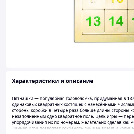
Характеристики и описание
Пятнашки — популярная головоломка, придуманная в 187
одинаковых квадратных костяшек с нанесёнными числами
стороны коробки в четыре раза больше длины стороны ко
незаполненным одно квадратное поле. Цель игры — пере
упорядочивания их по номерам, желательно сделав как
Данная игра позволяет сохранять лучшее время и количе