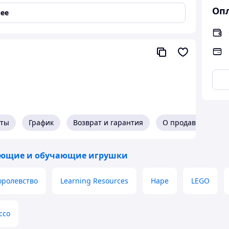
Опл
ее
кты
График
Возврат и гарантия
О продавце
ющие и обучающие игрушки
оролевство
Learning Resources
Hape
LEGO
cco