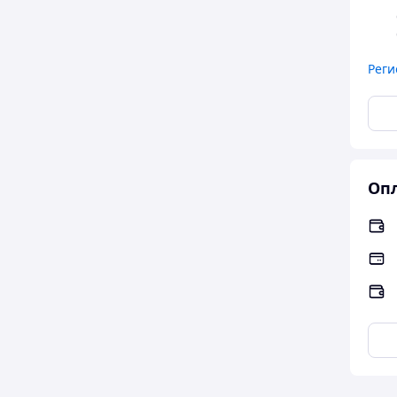
вистами в самое ближайшее время.
Реги
Опл