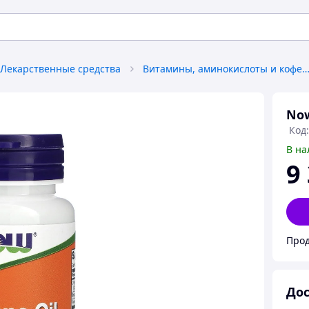
Лекарственные средства
Витамины, аминокислоты и коферм
Now
Код:
В на
9
Прод
Дос