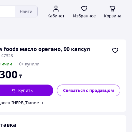
Найти
Кабинет
Избранное
Корзина
енты
 foods масло орегано, 90 капсул
 47328
личии
10+ купили
 300
₸
Купить
Связаться с продавцом
авец IHERB_Tiande
тавка