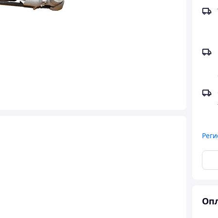
Реги
Опл