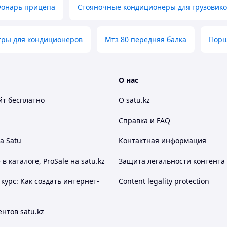
онарь прицепа
Стояночные кондиционеры для грузовик
тры для кондиционеров
Мтз 80 передняя балка
Порш
О нас
йт
бесплатно
О satu.kz
Справка и FAQ
а Satu
Контактная информация
 каталоге, ProSale на satu.kz
Защита легальности контента
курс: Как создать интернет-
Content legality protection
нтов satu.kz