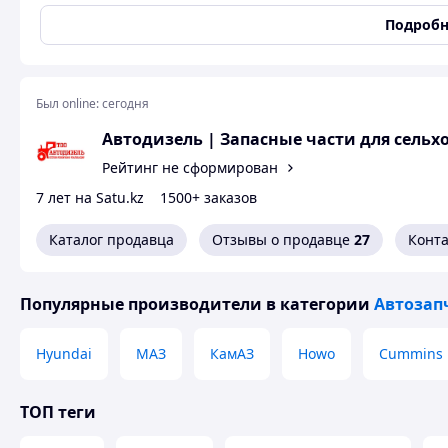
Применяемость: Транспортные средства: МАЗ 5432, МАЗ 5
Подробн
автомобили
Был online:
сегодня
Автодизель | Запасные части для сельх
Рейтинг не сформирован
7 лет на Satu.kz
1500+ заказов
Каталог продавца
Отзывы о продавце
27
Конт
Популярные производители
в категории
Автозап
Hyundai
МАЗ
КамАЗ
Howo
Cummins
ТОП теги