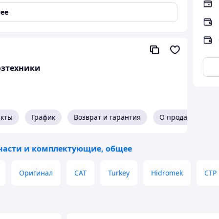
440, МАЗ 6422, ПАЗ автобусы, КАМАЗ грузовые
ее
озтехники
акты
График
Возврат и гарантия
О продавце
части и комплектующие, общее
Оригинал
CAT
Turkey
Hidromek
CTP