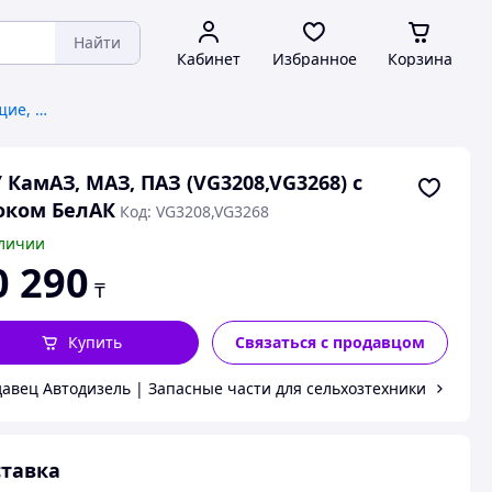
Найти
Кабинет
Избранное
Корзина
Автозапчасти и комплектующие, общее
 КамАЗ, МАЗ, ПАЗ (VG3208,VG3268) с
оком БелАК
Код: VG3208,VG3268
личии
0 290
₸
Купить
Связаться с продавцом
авец Автодизель | Запасные части для сельхозтехники
тавка