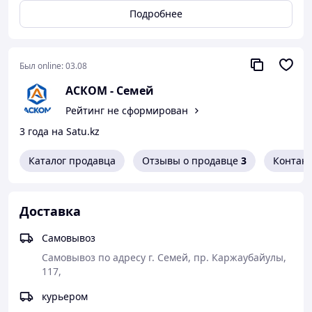
КАМАЗ, ГАЗ, УАЗ.
Подробнее
Предлагаем
конкурентные цены,
качество от заводов-
Был online:
03.08
производителей, скидки
АСКОМ - Семей
оптовым клиентам.
Рейтинг не сформирован
Предоставляем
3 года на Satu.kz
официальную гарантию
от производителя.
Каталог продавца
Отзывы о продавце
3
Контак
Как сделать покупку в нашем магазине
Доставка
Самовывоз
Самовывоз по адресу г. Семей, пр. Каржаубайулы, 
117, 
Самовывоз или
курьером
доставка