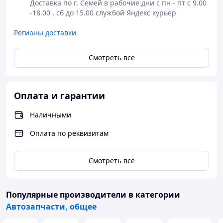
Доставка по г. Семей в рабочие дни с пн - пт с 9.00 
Полная
курьерскими
-18.00 , сб до 15.00 службой Яндекс курьер 
Оформление
предоплата
службами СДЕК,
заказа на сайте
заказа или
JET
Регионы доставки
или по телефону
оплата в
Доставка до
магазине
магазина АСКОМ
Смотреть всё
- бесплатно
Оплата и гарантии
Наличными
Оплата по реквизитам
Смотреть всё
Популярные производители
в категории
Автозапчасти, общее