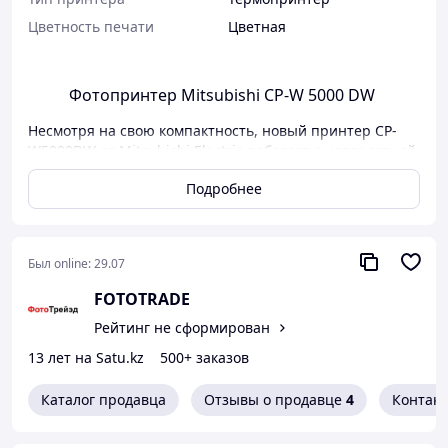
Цветность печати
Цветная
Фотопринтер Mitsubishi CP-W 5000 DW
Несмотря на свою компактность, новый принтер CP-
W5000DW от Mitsubishi Electric работает с невероятной
скоростью, имеет высокоемкие расходные материалы и
Подробнее
позволяет печатать фотографии очень
высокого качества в большом разнообразии форматов.
Вы можете создавать снимки для фотокниг,
поздравительных открыток, календариков и
Был online:
29.07
использовать широкие возможности этого принтера
для самых неожиданных идей. Попробуйте
FOTOTRADE
реализовать новые варианты развития Вашего
Рейтинг не сформирован
бизнеса вместе с CP-W5000DW!
13 лет на Satu.kz
500+ заказов
Технические характеристики:
Каталог продавца
Отзывы о продавце
4
Контак