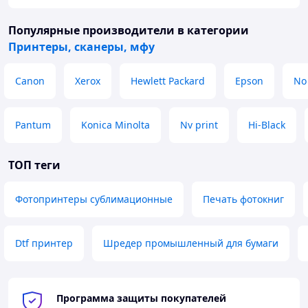
https://www.youtube.com/watch?v=mp5By_5kjJc
Популярные производители
в категории
Принтеры, сканеры, мфу
Canon
Xerox
Hewlett Packard
Epson
No
Pantum
Konica Minolta
Nv print
Hi-Black
ТОП теги
Фотопринтеры сублимационные
Печать фотокниг
Dtf принтер
Шредер промышленный для бумаги
Программа защиты покупателей