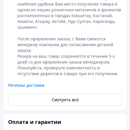
наиболее удобное Вам место получения товара в 
Самовывоз или
одном из наших розничных магазинов и филиалов 
доставка
расположенных в городах Кокшетау, Костанай, 
Полная
курьерскими
Алматы, Атырау, Актобе, Нур-Султан, Караганда, 
Оформление
предоплата
службами СДЕК,
Шымкент.

заказа на сайте
заказа или
JET
или по телефону
оплата в
Доставка до
После оформления заказа, с Вами свяжется 
магазине
магазина АСКОМ
менеджер компании для согласования деталей 
- бесплатно
заказа;

Резерв на ваш товар сохраняется в течении 3-х 
дней со дня оформления заказа менеджером;

Пожалуйста, проверьте комплектность и 
отсутствие дефектов в товаре при его получении.
Регионы доставки
Смотреть всё
Оплата и гарантии