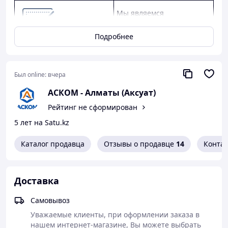
Мы являемся
официальным дилером
КАМАЗ, ГАЗ, УАЗ.
Подробнее
Предлагаем
конкурентные цены,
качество от заводов-
Был online:
вчера
производителей, скидки
АСКОМ - Алматы (Аксуат)
оптовым клиентам.
Рейтинг не сформирован
Предоставляем
5 лет на Satu.kz
официальную гарантию
от производителя.
Каталог продавца
Отзывы о продавце
14
Конта
Как сделать покупку в нашем магазине
Доставка
Самовывоз
Уважаемые клиенты, при оформлении заказа в 
нашем интернет-магазине, Вы можете выбрать 