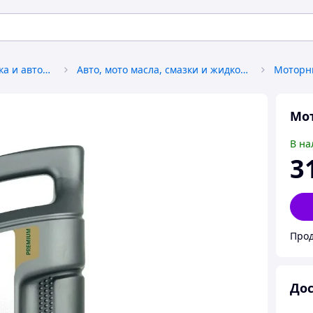
Автохимия, автокосметика и автомасла
Авто, мото масла, смазки и жидкости
Моторн
Мот
В на
3
Прод
Дос