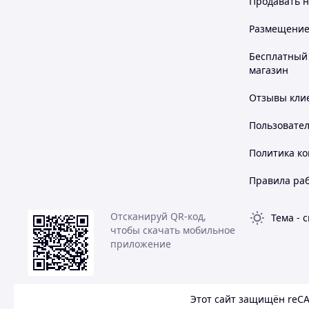
Продавать
н
Использование особого пакета Low SAPS присадок с 
обеспечивает защиту устройств-очистителей выхлопны
Размещение в
окружающей среды, благодаря достигаемой экономии 
веществ (твердых частиц, оксидов азота и т.д.).
Бесплатный 
магазин
СПЕЦИФИКАЦИИ И ОДОБРЕНИЯ
Отзывы клие
VX 1000 FAP 5W-40
официально одобрено:
Пользовате
API SN
Политика к
BMW Longlife-04
Правила ра
MB-Approval 229.31
MB-Approval 226.5
Отсканируй QR-код,
Тема
-
с
чтобы скачать мобильное
Porsche A40
приложение
VW 502.00/505.00/505.01
Renault RN0710 RN0700
Этот сайт защищён reC