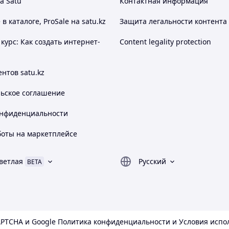
а Satu
Контактная информация
низким уровнем сульфатных зол, фосфора и серы
х газов и препятствует загрязнению
 каталоге, ProSale на satu.kz
Защита легальности контента
топлива и снижению выброса CO² и вредных
курс: Как создать интернет-
Content legality protection
нтов satu.kz
VX 1000 FAP 5W-40 соответствует требованиям
спецификаций:
льское соглашение
онфиденциальности
ACEA A3/B4-07 • ACEA C3-10
боты на маркетплейсе
API CF
Fiat 9/55535-S2
ветлая
Русский
BETA
Ford WSS-M2C917-A
GM dexos2
APTCHA и Google
Политика конфиденциальности
и
Условия испо