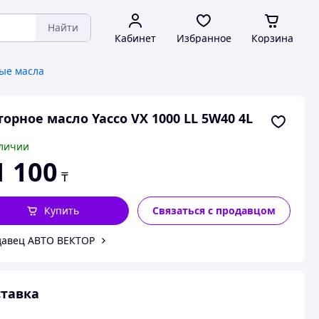
Найти
Кабинет
Избранное
Корзина
ые масла
орное масло Yacco VX 1000 LL 5W40 4L
личии
1 100
₸
Купить
Связаться с продавцом
авец АВТО ВЕКТОР
тавка