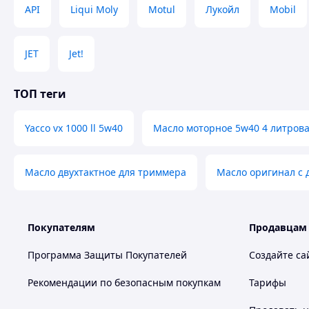
VOLKSWAGEN GROUP (AUDI, VOLKSWAGEN, SEAT, SKODA) 
API
Liqui Moly
Motul
Лукойл
Mobil
дизельных (нормы VW 505.01 и VW 505.00), в том числе
стандартным интервалом обслуживания (15000 км / 1 г
RENAULT: бензиновых и дизельных, в которых требуе
JET
Jet!
нормам RN0710 или RN0700
FORD: бензиновых и дизельных, в которых требуетс
WSS-M2C917-A
ТОП теги
FIAT: бензиновых и дизельных, в которых требуется
Fiat 9.55535-S2 в классе вязкости SAE 5W-40
Yacco vx 1000 ll 5w40
PORSCHE: бензиновых и дизельных, за исключением т
Масло моторное 5w40 4 литров
соответствующего норме Porsche C30
GENERAL MOTORS (OPEL, DAEWOO, CHEVROLET, ISUZU):
использование масла, соответствующего норме DEXO
Масло двухтактное для триммера
Масло оригинал с 
Также может применяться во всех видах двигателей иных
использование масел, соответствующих норме ACEA A3/B4-
вязкости SAE 5W-40.
Покупателям
Продавцам
ПРЕИМУЩЕСТВА
Программа Защиты Покупателей
Создайте са
Класс вязкости SAE 5W-40 и повышенная устойчивос
качественную смазку и оптимальное давление масла 
Рекомендации по безопасным покупкам
Тарифы
Класс вязкости SAE 5W и превосходные низкотемпе
поступление к узлам трения двигателя, особенно в мом