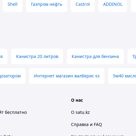
до 2007 года: бензиновых (норма VW 502.00),
Shell
Газпром нефть
Castrol
ADDINOL
 для дизельных с насос-форсункой, со
од)
тся использование масла, соответствующего
я использование масла, соответствующего норме
 использование масла, соответствующего норме
ех, в которых требуется использование масла,
ая
Канистра 20 литров
Канистра для бензина
Т
 бензиновых и дизельных, в которых требуется
S2™
дозатором
Интернет магазин валберис кз
5w40 масл
 производителей, в которых требуется
07, ACEA A3/B3-07 и/или API SN/SM/SL/CF в классе
О нас
йт
бесплатно
О satu.kz
ть к деформации сдвига обеспечивают
в высокотемпературных режимах эксплуатации
Справка и FAQ
ратурные характеристики обеспечивают быстрое
ент его пуска, и снижают его износ