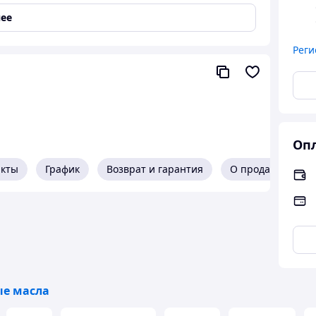
ее
Реги
5535-Z2
,
Fiat 9.55535-N2
,
Fiat 9.55535-H2
Опл
акты
График
Возврат и гарантия
О продавце
кое масло группы Low SAPS с пониженным
енения в бензиновых и дизельных двигателях.
нению в двигателях:
-очистителями выхлопных газов, либо
е масла
орм: ACEA C3 в классе вязкости SAE 5W-40,
26.5