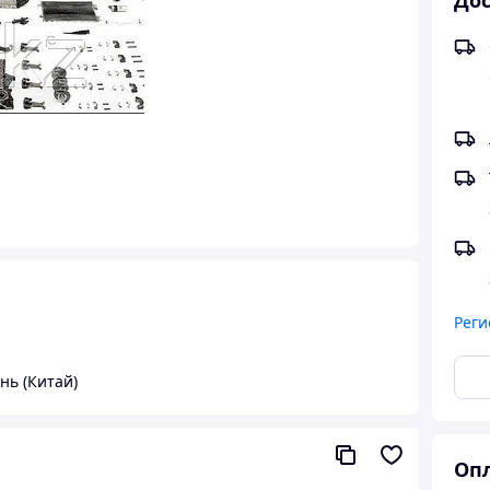
Дос
Реги
нь (Китай)
Опл