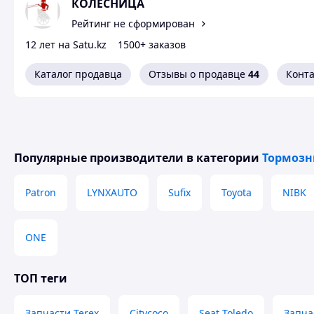
КОЛЕСНИЦА
Рейтинг не сформирован
12 лет на Satu.kz
1500+ заказов
Каталог продавца
Отзывы о продавце
44
Конт
Популярные производители
в категории
Тормозн
Patron
LYNXAUTO
Sufix
Toyota
NIBK
ONE
ТОП теги
Запчасти Terex
Citycoco
Seat Toledo
Запча