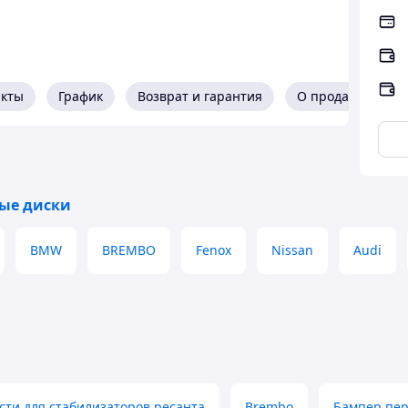
акты
График
Возврат и гарантия
О продавце
ые диски
BMW
BREMBO
Fenox
Nissan
Audi
сти для стабилизаторов ресанта
Brembo
Бампер пер