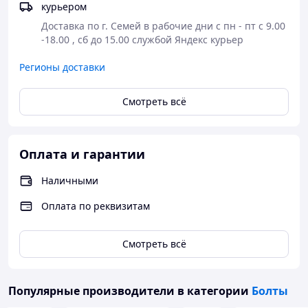
Самовывоз или
курьером
доставка
Доставка по г. Семей в рабочие дни с пн - пт с 9.00 
Полная
курьерскими
-18.00 , сб до 15.00 службой Яндекс курьер 
Оформление
предоплата
службами СДЕК,
заказа на сайте
заказа или
JET
Регионы доставки
или по телефону
оплата в
Доставка до
магазине
магазина АСКОМ
Смотреть всё
- бесплатно
Оплата и гарантии
Наличными
Оплата по реквизитам
Смотреть всё
Популярные производители
в категории
Болты