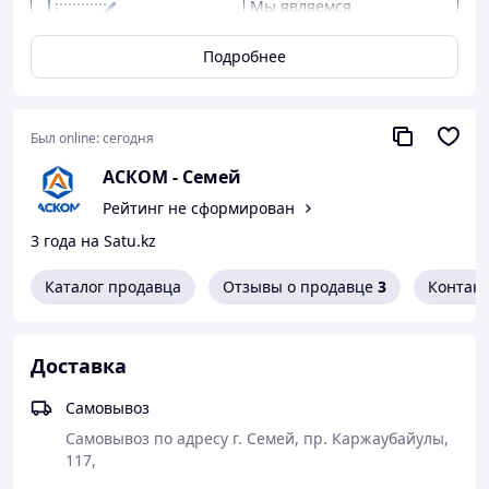
Мы являемся
официальным дилером
КАМАЗ, ГАЗ, УАЗ.
Подробнее
Предлагаем
конкурентные цены,
качество от заводов-
Был online:
сегодня
производителей, скидки
АСКОМ - Семей
оптовым клиентам.
Рейтинг не сформирован
Предоставляем
3 года на Satu.kz
официальную гарантию
от производителя.
Каталог продавца
Отзывы о продавце
3
Контак
Как сделать покупку в нашем магазине
Доставка
Самовывоз
Самовывоз по адресу г. Семей, пр. Каржаубайулы, 
117, 