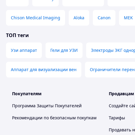
3
Конденсатор: 2670 м
/ч
3
Воздухоохладитель: 2670 м
/ч
Chison Medical Imaging
Aloka
Canon
MEK
Диаметр крыльчатки:
Конденсатор: 350 мм
ТОП теги
Воздухоохладитель: 350 мм
Шаг ребер воздухоохладителя: 5,5 мм
Дальность струи воздухоохладителя: 10 м*
Узи аппарат
Гели для УЗИ
Электроды ЭКГ одно
Мощность оттайки: 1,8 кВт
Мощность вентилятора:
Аппарат для визуализации вен
Ограничители пере
Конденсатор: 0,135 кВт
Воздухоохладитель: 0,135 кВт
Ток:
Номинальный: 2,8 А
Покупателям
Продавцам
Максимальный: 6,3 А
Программа Защиты Покупателей
Создайте са
Количество вентиляторов воздухоохладителя: 1
Габариты в упаковке: 1250х900х725 мм
Рекомендации по безопасным покупкам
Тарифы
Опции (заказываются отдельно):
Продавать
н
Монитор напряжения