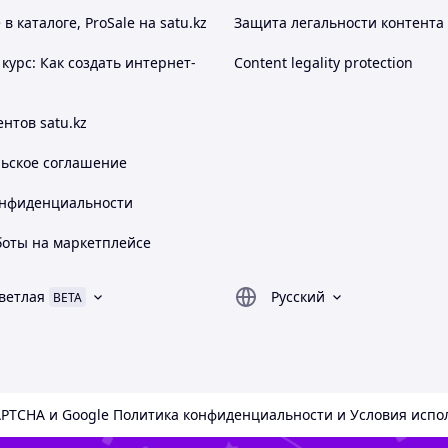
мпературах окружающей среды до -10 ºС
 каталоге, ProSale на satu.kz
Защита легальности контента
ры посредством включения либо на охлаждение,
курс: Как создать интернет-
Content legality protection
асположения воздухоохладителя.
нтов satu.kz
льское соглашение
зкотемпературная
 -25 до -15 °C
онфиденциальности
04
боты на маркетплейсе
0 В
582 кВт
ветлая
Русский
BETA
2 мм
6 мм
5 мм
APTCHA и Google
Политика конфиденциальности
и
Условия испо
9 мм
4 мм