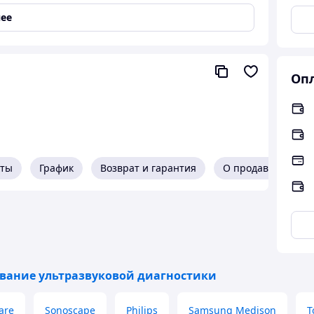
ее
80 z
Опл
 и высокого давления
кты
График
Возврат и гарантия
О продавце
мпературах окружающей среды до -30 ºС
от осадков
крытием
зводителей
вание ультразвуковой диагностики
are
Sonoscape
Philips
Samsung Medison
T