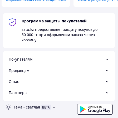
Опции (заказываются отдельно):
«Зимний комплект» для эксплуатации при
температуре окружающей среды до -10 °C
Программа защиты покупателей
Характеристики
satu.kz
предоставляет защиту покупок до
50 000 тг
при оформлении заказа через
Тип
среднетемпературная
корзину.
Температурный режим
от -5 до 10 °C
Хладагент
R404
Покупателям
Напряжение
220 В
Продавцам
Потребляемая мощность
1.15 кВт
Ширина внешнего блока
855 мм
О нас
Глубина внешнего блока
315 мм
Партнеры
Высота внешнего блока
704 мм
Ширина внутреннего
1050 мм
Тема
-
светлая
BETA
блока
Глубина внутреннего