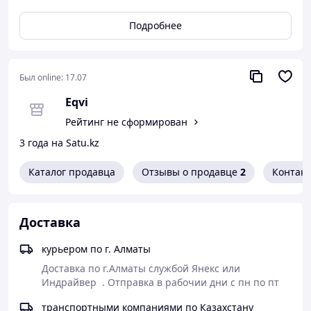
общественного питания и торговли. Модель оснащена
компрессорно-конденсаторным блоком и
Подробнее
воздухоохладителем с распределительной коробкой с
клеммной колодкой. Корпус изготовлен из
оцинкованной стали с полимерным покрытием,
обеспечивающим надежную защиту от коррозии и
Был online:
17.07
механических воздействий.
Eqvi
Здесь вы можете подобрать холодильную машину,
Рейтинг не сформирован
задав необходимые параметры.
3 года на Satu.kz
Комплектация:
Компрессорно-конденсаторный блок
Каталог продавца
Отзывы о продавце
2
Контак
Усовершенствованный воздухоохладитель
повышенной эффективности
Распределительная коробка с
Доставка
модифицированными клеммными колодками
Комплект соединительных трубок длиной 5 м
Контроллер с дистанционным пультом
курьером по г. Алматы
управления (для размещения панели управления
Доставка по г.Алматы службой Янекс или 
на некотором расстоянии от сплит-системы)
Индрайвер  . Отправка в рабочии дни с пн по пт  
Особенности:
транспортными компаниями по Казахстану