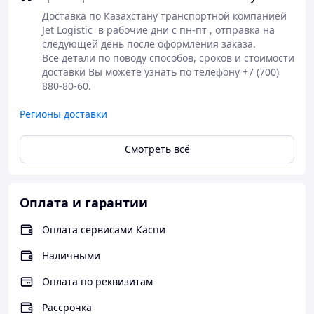
Электрическая оттайка испарителя
Доставка по Казахстану транспортной компанией 
Компрессорно-конденсаторный блок и
Jet Logistic  в рабочие дни с пн-пт , отправка на 
воздухоохладитель заправлены хладагентом
следующей день после оформления заказа. 

Равномерное распределение холодного воздуха
Все детали по поводу способов, сроков и стоимости 
по всему объему камеры
доставки Вы можете узнать по телефону +7 (700) 
Выводы блоков и концы трубок оснащены
880-80-60.
муфтами. При их соединении путем скручивания
прорывается мембрана и образуется замкнутый
Регионы доставки
герметичный холодильный контур. Такой способ
соединения блоков значительно облегчает
монтаж трубопроводов, сокращает его время и
Смотреть всё
практически исключает ошибки
Легкость монтажа, демонтажа, подключения и
эксплуатации
Оплата и гарантии
Дополнительные характеристики:
Конденсатор:
Оплата сервисами Каспи
Шаг ребер: 3,2 мм
Наличными
2
Поверхность: 11,14 м
Количество вентиляторов: 2
Оплата по реквизитам
Мощность вентилятора: 0,018 кВт / 1300
Рассрочка
об/мин.