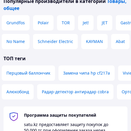
Популярные производители
в категории
Товары,
общее
Grundfos
Polair
TOR
Jet!
JET
Gastr
No Name
Schneider Electric
KAYMAN
Abat
ТОП теги
Перцовый баллончик
Замена чипа hp cf217a
Viv
Алюкобонд
Радар-детектор антирадар cobra
Орт
Программа защиты покупателей
satu.kz
предоставляет защиту покупок до
50 000 тг
при оформлении заказа через