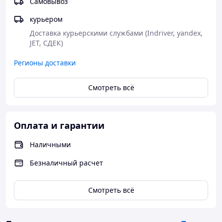
Самовывоз
курьером
Доставка курьерскими службами (Indriver, yandex, 
Самовывоз или
JET, СДЕК)
доставка
Полная
курьерскими
Регионы доставки
Оформление
предоплата
службами СДЕК,
заказа на сайте
заказа или
JET
Смотреть всё
или по телефону
оплата в
Доставка до
магазине
магазина АСКОМ
- бесплатно
Оплата и гарантии
Наличными
Безналичный расчет
Смотреть всё