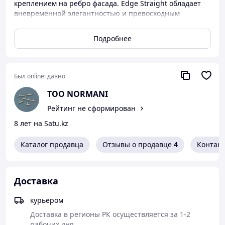
креплением на ребро фасада. Edge Straight обладает
вневременной элегантностью и превосходным
сцеплением. Она универсальна, проста в установке на
панели стандартной толщины и экономична в
Подробнее
производстве различной длины и отделки.
Был online:
давно
ТОО NORMANI
Рейтинг не сформирован
8 лет на Satu.kz
Каталог продавца
Отзывы о продавце
4
Контак
Доставка
курьером
Доставка в регионы РК осуществляется за 1-2 
рабочих дня.
