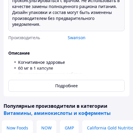
проконсультироваться с врачом. Не использовать в
качестве замены полноценного рациона питания.
Дизайн упаковки и состав могут быть изменены
производителем без предварительного
уведомления.
Производитель
Swanson
Описание
Когнитивное здоровье
60 мг в 1 капсуле
Стандартизированная добавка
Растительная добавка
Подробнее
Помогает поддерживать здоровую когнитивную
функцию
Помогает поддерживать здоровье мозга и
нервной системы
Популярные производители
в категории
Традиционно используется для повышения
Витамины, аминокислоты и коферменты
концентрации и умственного развития
Качество, подтвержденное наукой с 1969 г.
Now Foods
NOW
GMP
California Gold Nutriti
Получите заряд трав с помощью гинкго билоба от