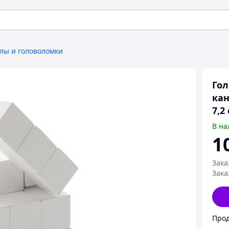
лы и головоломки
Гол
кан
7,2
В на
1
Зака
Зака
Прод