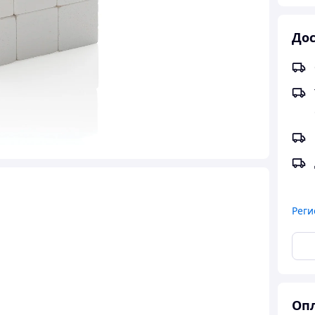
Дос
Реги
Опл