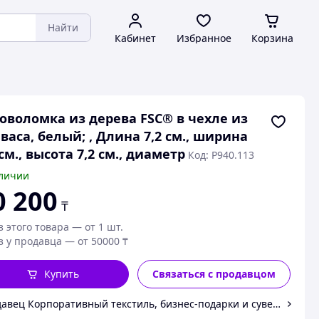
Найти
Кабинет
Избранное
Корзина
оволомка из дерева FSC® в чехле из
васа, белый; , Длина 7,2 см., ширина
 см., высота 7,2 см., диаметр
Код: P940.113
личии
0 200
₸
з этого товара — от 1 шт.
з у продавца — от 50000 ₸
Купить
Связаться с продавцом
авец Корпоративный текстиль, бизнес-подарки и сувениры | 