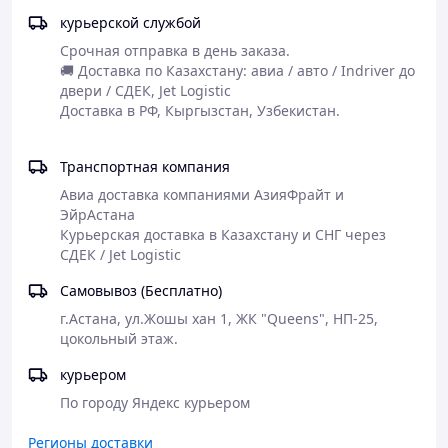
или номеру двигателя за 3 минуты.
курьерской службой
🔹
AD-Group Kazakhstan — поставщик топливных систем
Срочная отправка в день заказа.

с 2018 года. Гарантия качества и точность подбора.
🚚 Доставка по Казахстану: авиа / авто / Indriver до 
двери / СДЕК, Jet Logistic

Транспортная компания
Авиа доставка компаниями АзияФрайт и 
ЭйрАстана

Курьерская доставка в Казахстану и СНГ через 
СДЕК / Jet Logistic
Самовывоз (Бесплатно)
г.Астана, ул.Жошы хан 1, ЖК "Queens", НП-25, 
цокольный этаж.
курьером
По городу Яндекс курьером
Регионы доставки