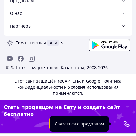
Продавцам
О нас
Партнеры
Тема
-
светлая
BETA
© Satu.kz — маркетплейс Казахстана, 2008-2026
Этот сайт защищён reCAPTCHA и Google
Политика
конфиденциальности
и
Условия использования
применяются.
Стать продавцом на Сату и создать сайт
бесплатно
Создать сайт
Связаться с продавцом