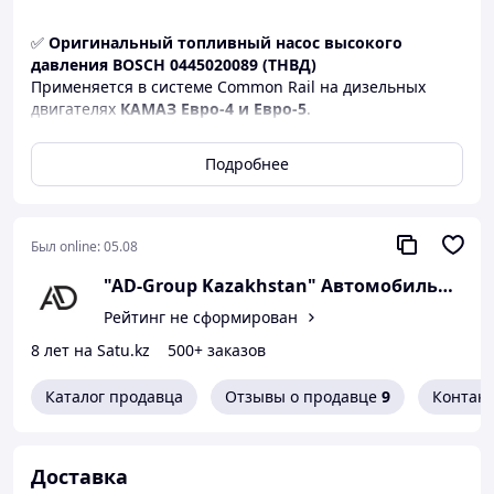
✅
Оригинальный топливный насос высокого
давления BOSCH 0445020089 (ТНВД)
Применяется в системе Common Rail на дизельных
двигателях
КАМАЗ Евро-4 и Евро-5
.
🔸
OEM-номера:
Подробнее
BOSCH 0445020089, 0445020081,
КАМАЗ 201149059
🔧
Применяемость:
• КАМАЗ 740.70-280, 740.75-440 (Евро-4, Евро-5)
Был online:
05.08
• Модели:
КАМАЗ 5460, 5480, 62115
"AD-Group Kazakhstan" Автомобильные т
💎 В наличии оригиналы и суперкопии высочайшего
Рейтинг не сформирован
качества — Германия, Турция, Россия, Китай.
8 лет на Satu.kz
500+ заказов
🚚
Доставка:
по всему Казахстану (авиа, авто, курьер),
самовывоз в Астане.
Каталог продавца
Отзывы о продавце
9
Контак
💳
Оплата:
Kaspi, Kaspi-рассрочка, безнал с НДС,
наличный.
📜
Документы:
счёт-фактура, гарантия.
Доставка
📱
Напишите в WhatsApp
— подберём насос по VIN