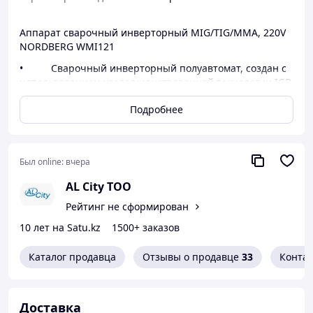
Аппарат сварочный инверторный MIG/TIG/MMA, 220V
NORDBERG WMI121
• Cварочный инверторный полуавтомат, создан с
использованием усовершенствованной технологии IGB
и предназначен для сварки проволокой в среде
Подробнее
защитных газов MIG и MAG ( MIG Metal Inert Gas/ MAG
Metal Active Gas).
• Аппарат поддерживает режим ручной дуговой
сварки электродом – MMA (Manual Metal Arc).
Был online:
вчера
• Скорость подачи проволоки контролируется с
AL City ТОО
помощью регулятора, расположенного на передней
Рейтинг не сформирован
панели аппарата. В механизме подачи 2 ролика .
10 лет на Satu.kz
1500+ заказов
• На панели управления имеются два цифровых
дисплея, отображающие значения сварочного тока и
Каталог продавца
Отзывы о продавце
33
Конта
напряжения.
• Сварочный ток и напряжение аппарата
NORDBERG WMI121 настраиваются с помощью
Доставка
регуляторов (потенциометров) на панели управления.