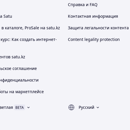
Справка и FAQ
ных ситуациях и средах:
дарственных и муниципальных учреждений,
а Satu
Контактная информация
ния доступности.
 каталоге, ProSale на satu.kz
Защита легальности контента
анавливать откидные пандусы, чтобы обеспечить
курс: Как создать интернет-
Content legality protection
 откидные пандусы помогают клиентам с
бедами без барьеров.
нтов satu.kz
ом как автобусы и поезда, могут быть установлены
льское соглашение
онфиденциальности
тво преимуществ:
доступными для всех, что способствует
боты на маркетплейсе
е поднятие и спуск по барьерам, уменьшая риск
ветлая
Русский
BETA
изическими возможностями быть более