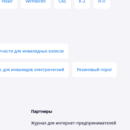
Polair
Vermeiren
CAS
К-2
Н-Л
пчасти для инвалидных колясок
с для инвалидов электрический
Резиновый порог
Партнеры
Журнал для интернет-предпринимателей