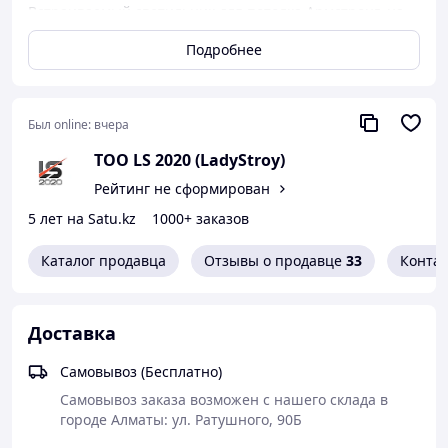
Встраиваемый светильник для потолка Армстронг, на
замену светильникам с люминесцентными лампами.
Подробнее
Экономия электроэнергии до 80%.
Был online:
вчера
ТОО LS 2020 (LadyStroy)
Рейтинг не сформирован
5 лет на Satu.kz
1000+ заказов
Каталог продавца
Отзывы о продавце
33
Конта
Доставка
Самовывоз (Бесплатно)
Самовывоз заказа возможен с нашего склада в 
городе Алматы: ул. Ратушного, 90Б