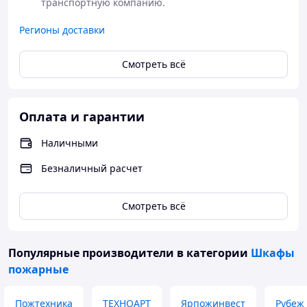
транспортную компанию. 
Закажите пожарный шкаф ШПК 320 ноб/нок сегодня и
обеспечьте надежную защиту своего имущества от
Регионы доставки
возможных пожарных угроз.
Смотреть всё
Оплата и гарантии
Наличными
Безналичный расчет
Смотреть всё
Популярные производители
в категории
Шкафы
пожарные
Пожтехника
ТЕХНОАРТ
Ярпожинвест
Рубеж