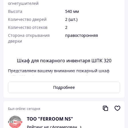
огнетушителей
Высота
540 мм
Количество дверей
2 (шт.)
Количество отсеков
2
Сторона открывания
правосторонняя
дверки
Шкаф для пожарного инвентаря ШПК 320
Представляем вашему вниманию пожарный шкаф
ШПК 320 ноб/нок – незаменимое устройство для
обеспечения пожарной безопасности вашего объекта.
Подробнее
Сочетая в себе функциональность и стиль, этот шкаф
доступен как в открытом варианте со стеклом, так и в
закрытом исполнении с глухой металлической дверью.
Ключевые особенности:
Был online:
сегодня
Двухцветное исполнение:
возможность
ТОО "FERROOM NS"
выбора между ярким красным (RAL 3002) и
Рейтинг не сформирован