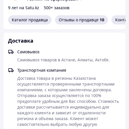
чистым белым (RAL 9016) цветами, что позволяет
шкафу гармонично вписаться в любой интерьер.
9 лет на Satu.kz
500+ заказов
Конструктивные характеристики:
8 люков
для ввода трубопровода и специальная кассета
Каталог продавца
Отзывы о продавце
10
Конта
для пожарного рукава обеспечивают удобство
использования и монтажа.
Универсальность:
шкаф пожарный
Доставка
универсален в установке (может быть установлен
как с правой, так и с левой стороны), что делает
Самовывоз
его идеальным для различных пространств.
Продуманный дизайн:
вентиляция на двери и
Самовывоз товаров в Астане, Алматы, Актобе. 
двойные двери для легкого доступа к
содержимому.
Транспортная компания
Отдел для огнетушителей:
в шкафу
Доставка товара в регионы Казахстана 
предусмотрено место для хранения двух
осуществляется проверенными транспортными 
огнетушителей ОП 8, гарантирующее их
компаниями, с которыми заключены договора. 
доступность и сохранность.
Отправка заказа осуществляется по 100% 
Прочное покрытие: порошковая (молотковая)
предоплате удобным для Вас способом. Стоимость 
краска защищает шкаф от внешних воздействий
доставки рассчитывается индивидуально для 
и придает ему эстетический вид.
каждого клиента и зависит от отдаленности 
Габариты:
идеальные размеры 540x230 мм,
региона и объема заказа. Клиент может 
делающие шкаф удобным для размещения в
самостоятельно выбрать любую другую 
различных условиях.