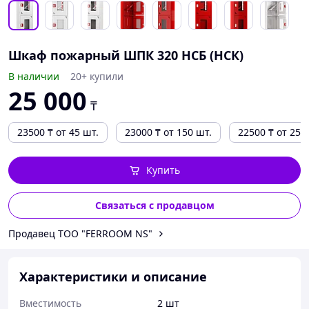
Шкаф пожарный ШПК 320 НСБ (НСК)
В наличии
20+ купили
25 000
₸
23500
₸
от 45 шт.
23000
₸
от 150 шт.
22500
₸
от 250
Купить
Связаться с продавцом
Продавец ТОО "FERROOM NS"
Характеристики и описание
Вместимость
2 шт