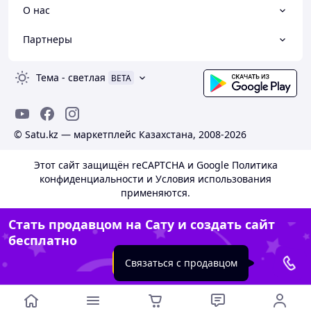
О нас
Партнеры
Тема
-
светлая
BETA
© Satu.kz — маркетплейс Казахстана, 2008-2026
Этот сайт защищён reCAPTCHA и Google
Политика
конфиденциальности
и
Условия использования
применяются.
Стать продавцом на Сату и создать сайт
бесплатно
Создать сайт
Связаться с продавцом