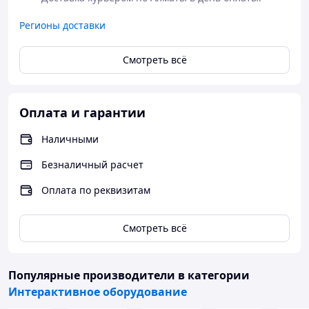
Поддержка
Wi-Fi 6
Режим работы
AP + STA
Регионы доставки
Беспроводная передача изображения по сети
5G
Смотреть всё
Аудиосистема
Встроенные стереодинамики
Оплата и гарантии
2 × 15 Вт
Наличными
Комплектация
Безналичный расчет
Интерактивная панель LAIWO 86"
Оплата по реквизитам
Настенное крепление
Телескопическая указка
Стилусы — 2 шт.
Смотреть всё
Фирменная салфетка из микрофибры LAIWO для
очистки экрана
Кабель питания (2 м)
Популярные производители
в категории
Руководство пользователя
Интерактивное оборудование
Электропитание