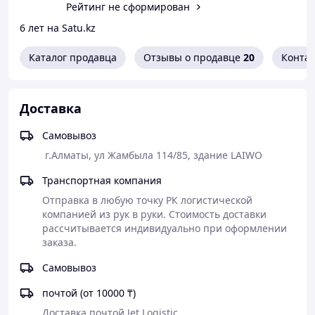
Рейтинг не сформирован
время обучения, презентаций и совместной работы.
6 лет на Satu.kz
Основные характеристики
Каталог продавца
Отзывы о продавце
20
Конта
Диагональ экрана:
86" (218 см)
Размер панели:
1951.6 × 1154.4 мм
Разрешение:
4K UHD (3840 × 2160)
Тип дисплея:
LED LCD класса A
Доставка
Операционная система:
Android 14.0
Оперативная память:
8 ГБ
Самовывоз
Встроенная память:
128 ГБ
 г.Алматы, ул Жамбыла 114/85, здание LAIWO
Процессор:
ARM Cortex-A73 Quad-Core
Графический процессор:
Mali-G52
Транспортная компания
Поддержка установки
OPS-компьютера
Отправка в любую точку РК логистической 
Windows
(опционально)
компанией из рук в руки. Стоимость доставки 
рассчитывается индивидуально при оформлении 
Экран и сенсор
заказа.
LED LCD дисплей класса A
Самовывоз
Технология
Zero Bonding
— отсутствие
воздушного зазора между стеклом и матрицей
почтой (от 10000 ₸)
для более высокой чёткости изображения и
Доставка почтой Jet Logistic
