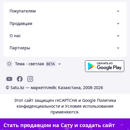
Гарантийное и послегарантийное
обслуживание.
Покупателям
Профессиональная установка и настройка.
Обучение пользователей работе с
Продавцам
оборудованием.
Техническая поддержка квалифицированных
О нас
специалистов.
Современная аппаратная платформа Android
Партнеры
14.0 с возможностью расширения
функциональности за счёт установки OPS-
компьютера Windows.
Тема
-
светлая
BETA
Интерактивная панель LAIWO 86" — мощь, точность
и надёжность в одном устройстве.
Телефон:
+7 707 659 00 09
© Satu.kz — маркетплейс Казахстана, 2008-2026
Сайт:
LAIWO.KZ
Стоимость указана без OPS-компьютера и без
Этот сайт защищён reCAPTCHA и Google
Политика
мобильной стойки (приобретаются отдельно).
конфиденциальности
и
Условия использования
применяются.
Стать продавцом на Сату и создать сайт