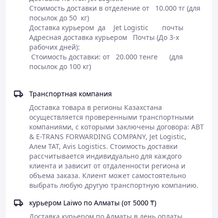
естественного письма.
Стоимость доставки в отделение от   10.000 тг (для 
Закалённое защитное стекло
Mohs 7H
.
посылок до 50  кг)

Двустороннее антибликовое покрытие
AG
.
Доставка курьером  да    Jet Logistic       почты

Высокоточная инфракрасная сенсорная
Адресная доставка курьером   Почты (До 3-х 
технология с точностью
±1 мм
.
рабочих дней):

Автоматическая регулировка яркости в
 Стоимость доставки: от   20.000 тенге      (для 
зависимости от освещения помещения.
Интерфейсы
Транспортная компания
Передняя панель:
Доставка товара в регионы Казахстана 
осуществляется проверенными транспортными 
USB 2.0 ×1
компаниями, с которыми заключены договора: ABT 
USB 3.0 ×1
& E-TRANS FORWARDING COMPANY, Jet Logistic, 
HDMI ×1
Алем ТАТ, Avis Logistics. Стоимость доставки 
USB Type-C ×1 (только функция зарядки)
рассчитывается индивидуально для каждого 
Поддерживается автоматическое переключение USB
клиента и зависит от отдаленности региона и 
между источниками сигнала.
объема заказа. Клиент может самостоятельно 
выбрать любую другую транспортную компанию.
Беспроводные возможности
курьером Laiwo по Алматы (от 5000 ₸)
Wi-Fi
2.4 ГГц / 5 ГГц
Доставка курьером по Алматы в день оплаты.