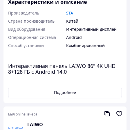
Характеристики и описание
Производитель
STA
Страна производитель
Китай
Вид оборудования
Интерактивный дисплей
Операционная система
Android
Способ установки
Комбинированный
Интерактивная панель LAIWO 86" 4K UHD
8+128 ГБ с Android 14.0
Профессиональная интерактивная панель LAIWO с
диагональю
86 дюймов
предназначена для
Подробнее
образовательных учреждений, бизнеса,
государственных организаций и конференц-залов.
Благодаря высококачественной LED-матрице класса A,
разрешению 4K UHD, технологии Zero Bonding и
Был online:
вчера
современной аппаратной платформе устройство
обеспечивает максимально чёткое изображение,
LAIWO
плавную работу и комфортное взаимодействие во