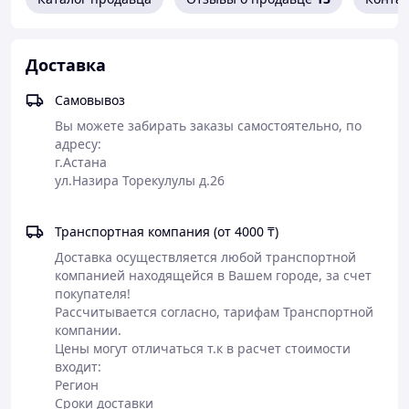
Так же у нас Вы можете купить и другие детали для
топливной системы автомобиля и получить
Доставка
консультацию наших мастеров
https://2gis.kz/astana/firm/70000001018064719
Самовывоз
Вы можете забирать заказы самостоятельно, по 
адресу:

г.Астана

Транспортная компания (от 4000 ₸)
Доставка осуществляется любой транспортной 
компанией находящейся в Вашем городе, за счет 
покупателя!

Рассчитывается согласно, тарифам Транспортной 
компании.

Цены могут отличаться т.к в расчет стоимости 
входит:

Регион

Сроки доставки
