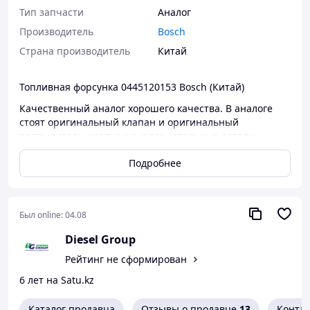
Тип запчасти
Аналог
Производитель
Bosch
Страна производитель
Китай
Топливная форсунка 0445120153 Bosch (Китай)
Качественный аналог хорошего качества. В аналоге
стоят оригинальный клапан и оригинальный
распылитель, корпус же и все остальные детали
являются не оригинальным аналогом достаточно
Подробнее
высокого качества.
Форсунка топливная 0445120153 устанавливается для
двигателей 740.70, 740.71, 740.72, 740.73, 740.74, 740.75
на автомобиль КАМАЗ экологического класса Евро-4 с
Был online:
04.08
топливной системой Common-Rail
Diesel Group
Производитель фирма Bosch, номер по производителю
Рейтинг не сформирован
- 0445120153
6 лет на Satu.kz
замена: 201149061 0433172107 А-04-001-00-00-00
004510411120349088
Каталог продавца
Отзывы о продавце
13
Конта