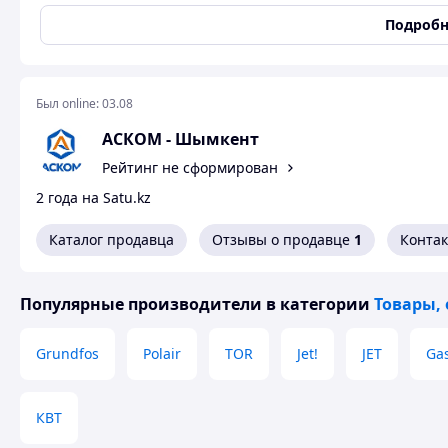
Подробн
Пр
за
Был online:
03.08
АСКОМ - Шымкент
Пр
Рейтинг не сформирован
пр
2 года на Satu.kz
Каталог продавца
Отзывы о продавце
1
Конта
Как сделать покупку 
Популярные производители
в категории
Товары,
Grundfos
Polair
TOR
Jet!
JET
Gas
КВТ
Оформление заказа на сайте или
Полная предоплат
по телефону
оплата в ма