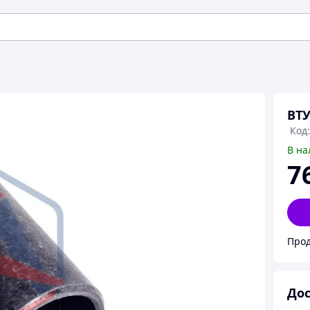
ВТУ
Код
В на
7
Про
Дос