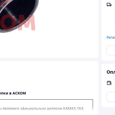
Реги
Опл
упки в АСКОМ
 являемся официальным дилером КАМАЗ, ГАЗ,
З.