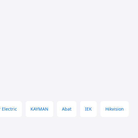
 Electric
KAYMAN
Abat
IEK
Hikvision