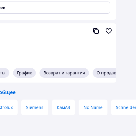
ее
едлагаем конкурентные цены, качество от
водов-производителей, скидки оптовым клиентам.
едоставляем официальную гарантию от
оизводителя.
кты
График
Возврат и гарантия
О продавце
в нашем магазине
 общее
trolux
Siemens
КамАЗ
No Name
Schneider
Самовывоз или доставка
курьерскими службами СДЕК, JET
а заказа или
газине
Доставка до магазина АСКОМ -