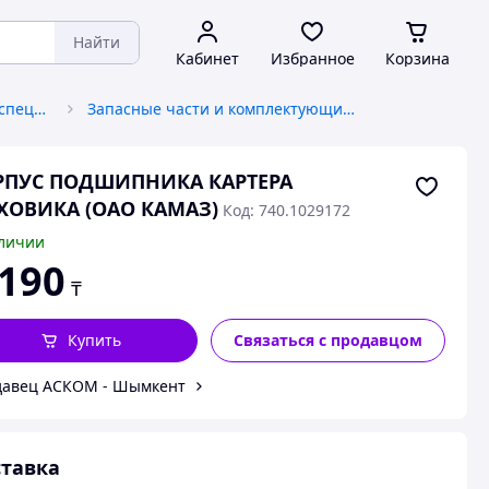
Найти
Кабинет
Избранное
Корзина
Запчасти к грузоподъемной спецтехнике
Запасные части и комплектующие к погрузчикам
РПУС ПОДШИПНИКА КАРТЕРА
ХОВИКА (ОАО КАМАЗ)
Код: 740.1029172
личии
 190
₸
Купить
Связаться с продавцом
давец АСКОМ - Шымкент
тавка