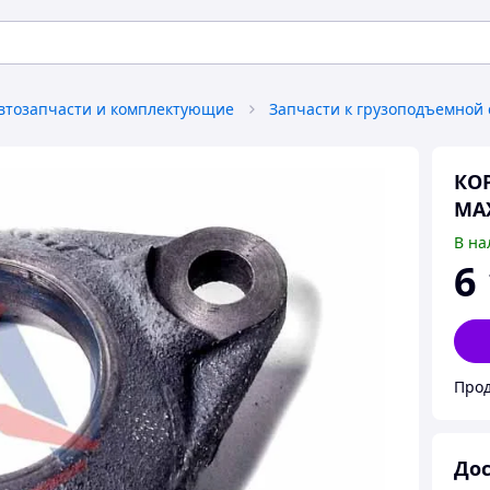
втозапчасти и комплектующие
КО
МА
В на
6
Про
Дос