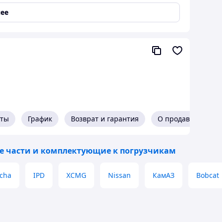
ее
едлагаем конкурентные цены, качество от
водов-производителей, скидки оптовым клиентам.
едоставляем официальную гарантию от
оизводителя.
кты
График
Возврат и гарантия
О продавце
в нашем магазине
е части и комплектующие к погрузчикам
cha
IPD
XCMG
Nissan
КамАЗ
Bobcat
Самовывоз или доставка
курьерскими службами СДЕК, JET
а заказа или
газине
Доставка до магазина АСКОМ -