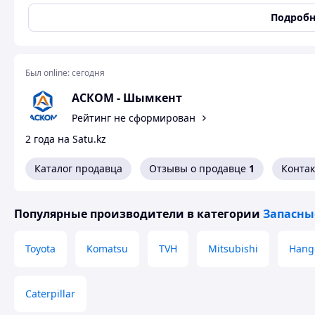
Подробн
Пр
за
Был online:
сегодня
АСКОМ - Шымкент
Пр
Рейтинг не сформирован
пр
2 года на Satu.kz
Каталог продавца
Отзывы о продавце
1
Конта
Как сделать покупку 
Популярные производители
в категории
Запасны
Toyota
Komatsu
TVH
Mitsubishi
Hang
Caterpillar
Оформление заказа на сайте или
Полная предоплат
по телефону
оплата в ма