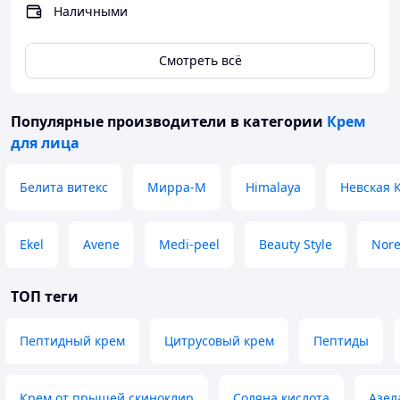
Наличными
Смотреть всё
Популярные производители
в категории
Крем
для лица
Белита витекс
Мирра-М
Himalaya
Невская 
Ekel
Avene
Medi-peel
Beauty Style
Nore
ТОП теги
Пептидный крем
Цитрусовый крем
Пептиды
Крем от прыщей скиноклир
Соляна кислота
Азел