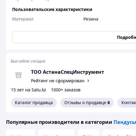
Пользовательские характеристики
Материал
Резина
Цвет
Черный
Подробн
Размер Пандуса 1000*400*40мм
Материал – резина
Цвет – черный
Был online:
сегодня
Вес – 8,5 кг
ТОО АстанаСпецИнструмент
Пандус резиновый пороговый 40х1000х400 мм
Рейтинг не сформирован
Пандус резиновый пороговый изготовлен из каучука чёр
15 лет на Satu.kz
1000+ заказов
для использования не только в жилых и общественных пом
одновременно плотно прилегает к бордюру, порогу двери
Каталог продавца
Отзывы о продавце
6
Конта
переход. Резиновые пандусы абсолютно мобильны и удоб
Материал резиновой рампы является экологически чист
Популярные производители
в категории
Пандусы