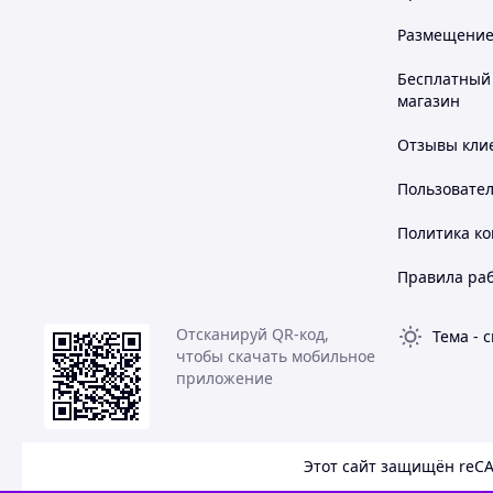
Размещение в
Бесплатный 
магазин
Отзывы клие
Пользовате
Политика к
Правила ра
Отсканируй QR-код,
Тема
-
с
чтобы скачать мобильное
приложение
Этот сайт защищён reC