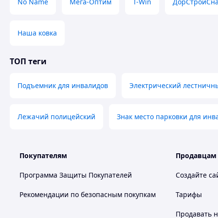
No Name
Мега-Оптим
T-Win
ДорСтройСн
Наша ковка
ТОП теги
Подъемник для инвалидов
Электрический лестничн
Лежачий полицейский
Знак место парковки для инв
Покупателям
Продавцам
Программа Защиты Покупателей
Создайте са
Рекомендации по безопасным покупкам
Тарифы
Продавать
н