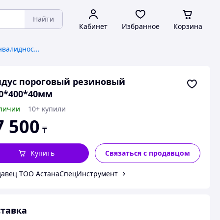
Найти
Кабинет
Избранное
Корзина
Пандусы для людей с инвалидностью
дус пороговый резиновый
0*400*40мм
личии
10+ купили
7 500
₸
Купить
Связаться с продавцом
авец ТОО АстанаСпецИнструмент
тавка