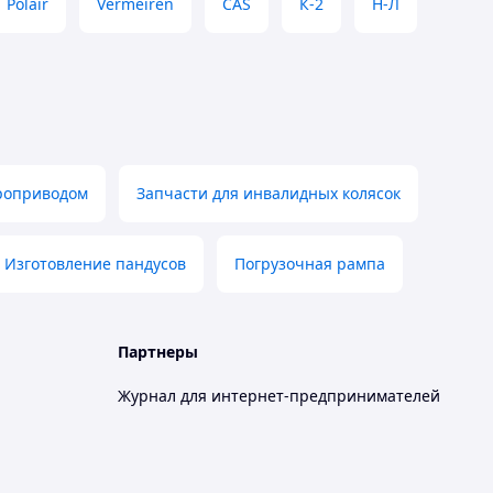
Polair
Vermeiren
CAS
К-2
Н-Л
троприводом
Запчасти для инвалидных колясок
Изготовление пандусов
Погрузочная рампа
Партнеры
Журнал для интернет-предпринимателей