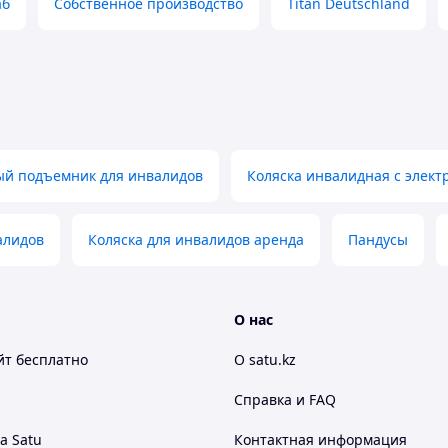
аб
Собственное производство
Titan Deutschland
ый подъемник для инвалидов
Коляска инвалидная с элек
алидов
Коляска для инвалидов аренда
Пандусы
О нас
йт
бесплатно
О satu.kz
Справка и FAQ
а Satu
Контактная информация