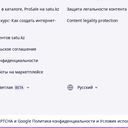
 каталоге, ProSale на satu.kz
Защита легальности контента
курс: Как создать интернет-
Content legality protection
нтов satu.kz
льское соглашение
онфиденциальности
боты на маркетплейсе
ветлая
Русский
BETA
APTCHA и Google
Политика конфиденциальности
и
Условия испо