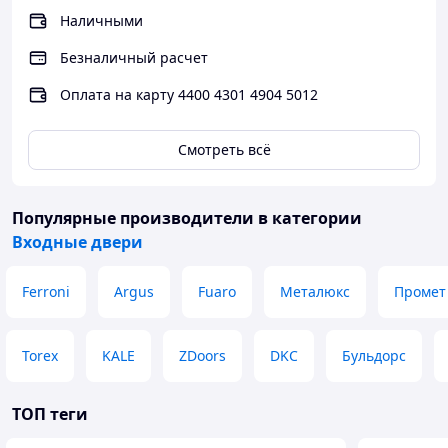
Ночная задвижка -Нет
Наличными
Прочее
Безналичный расчет
Кол-во створок -1
Оплата на карту 4400 4301 4904 5012
Тип отделки -Металл
Тип открывания -Наружу
Открывание двери -левая, правая
Смотреть всё
Внешняя отделка
Металл RAL7035
Внутренняя отделка
Металл RAL7035
Популярные производители
в категории
Входные двери
Ferroni
Argus
Fuaro
Металюкс
Промет
Torex
KALE
ZDoors
DKC
Бульдорс
ТОП теги