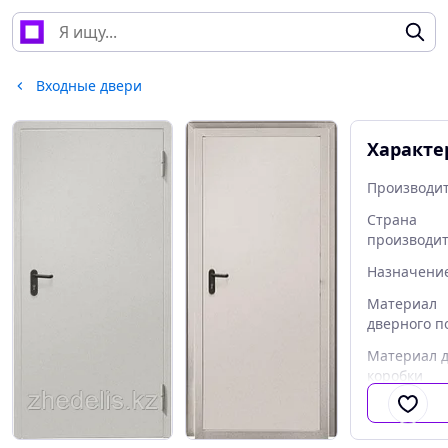
Входные двери
Характе
Производи
Страна
производи
Назначени
Материал
дверного п
Материал 
коробки