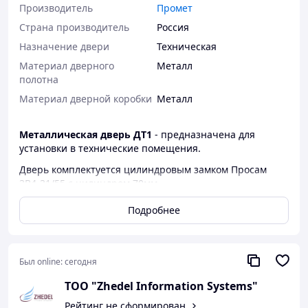
Производитель
Промет
Страна производитель
Россия
Назначение двери
Техническая
Материал дверного
Металл
полотна
Материал дверной коробки
Металл
Металлическая дверь ДТ1
- предназначена для
установки в технические помещения.
Дверь комплектуется цилиндровым замком Просам
3В4-31/55 с цилиндром 70мм.
Входная дверь ДТ-1 покрыта износостойкой
Подробнее
полимерно-порошковой краской имеет один контур
уплотнения.
Короб
Был online:
сегодня
Высота порога, мм -14
ТОО "Zhedel Information Systems"
Наличник перекрывает, мм -53
Вес, кг -45 (48)
Рейтинг не сформирован