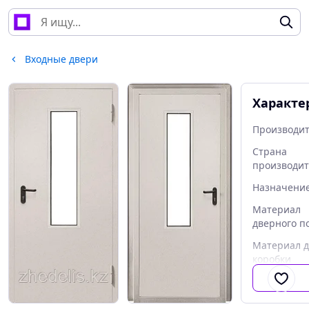
Входные двери
Характе
Производи
Страна
производит
Назначение
Материал
дверного п
Материал 
коробки