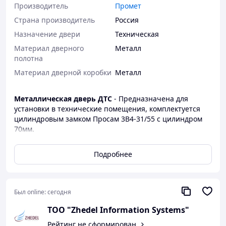
Производитель
Промет
Страна производитель
Россия
Назначение двери
Техническая
Материал дверного
Металл
полотна
Материал дверной коробки
Металл
Металлическая дверь ДТC
- Предназначена для
установки в технические помещения, комплектуется
цилиндровым замком Просам 3В4-31/55 с цилиндром
70мм.
Техническая дверь ДТC покрыта износостойкой
Подробнее
полимерно-порошковой краской имеет один контур
уплотнения
Короб
Был online:
сегодня
Высота порога, мм -14
Наличник перекрывает, мм -53
ТОО "Zhedel Information Systems"
Вес, кг -45 (48)
Рейтинг не сформирован
Габариты наружные (В/Ш/Г, мм) -2103 / 956