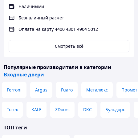
Ночная задвижка -Нет
Наличными
Прочее
Безналичный расчет
Кол-во створок -1
Тип отделки -Металл
Оплата на карту 4400 4301 4904 5012
Тип открывания -Наружу
Открывание двери -левая, правая
Смотреть всё
Внешняя отделка
Металл RAL7035
Внутренняя отделка
Металл RAL7035
Популярные производители
в категории
Входные двери
Ferroni
Argus
Fuaro
Металюкс
Промет
Torex
KALE
ZDoors
DKC
Бульдорс
ТОП теги