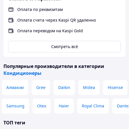
Макс. уровень шума
60 дБ
внешнего блока
Оплата по реквизитам
Уровень шума внутр.
Оплата счета через Kaspi QR удаленно
43 дБ
блока
Оплата переводом на Kaspi Gold
Управление
Дистанционное
Вид управления
Смотреть всё
беспроводное
Опция доступна при
Управление c мобильного
подключении съемного
приложения по Wi-Fi
Популярные производители
в категории
Wi-Fi модуля
Кондиционеры
Таймер на включение
Да
Таймер на отключение
Да
Алмаком
Gree
Daikin
Midea
Hisense
Установка реального
Да
времени
Samsung
Otex
Haier
Royal Clima
Dante
Регулировка положения
Да
жалюзи с пульта
ТОП теги
Регулировка температуры
Да