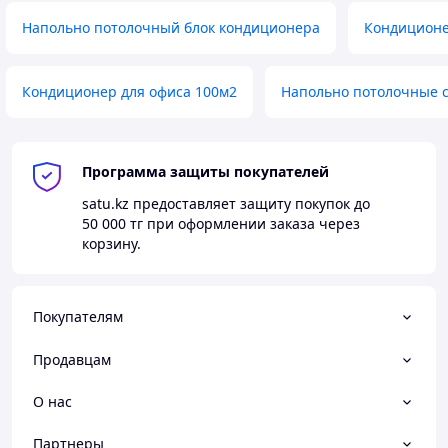
обогрева
Напольно потолочный блок кондиционера
Кондиционе
Регулировка температуры
Да
охлаждения
Точность установки
Кондиционер для офиса 100м2
Напольно потолочные 
1,0 °С
температуры
Производительность
Программа защиты покупателей
satu.kz
предоставляет защиту покупок до
Макс.
2000 м3/час
50 000 тг
при оформлении заказа через
производительность
корзину.
Макс.
производительность
17,58 кВт
обогрева
Покупателям
Макс.
производительность
16.12 кВт
Продавцам
охлаждения
О нас
Номинальная
производительность
17.6 кВт
Партнеры
обогрева