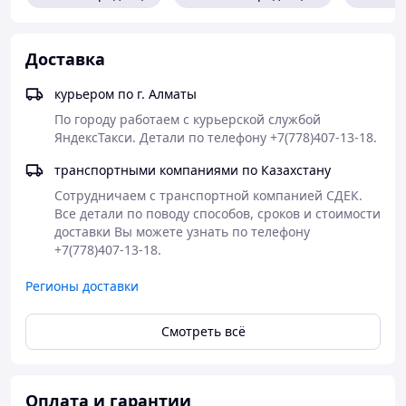
Мин. рабочая
температура воздуха для
-15 °С
Доставка
внешнего блока
Тип блока
Напольно-потолочный
курьером по г. Алматы
Цвет корпуса внешнего
По городу работаем с курьерской службой 
Белый
блока
ЯндексТакси. Детали по телефону +7(778)407-13-18.
Цвет корпуса внутр. блока
Белый
транспортными компаниями по Казахстану
Гарантийный срок
3 года
Сотрудничаем с транспортной компанией СДЕК. 
Все детали по поводу способов, сроков и стоимости 
Страна производства
КНР
доставки Вы можете узнать по телефону 
+7(778)407-13-18.
Потребительские
Регионы доставки
Эффективен для помещ.
160 м2
площадью до
Смотреть всё
Количество ступеней
1
фильтрации
Оплата и гарантии