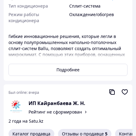
Тип кондиционера
Сплит-система
Режим работы
Охлаждение/обогрев
кондиционера
Гибкие инновационные решения, которые легли в
основу полупромышленных напольно-потолочных
сплит-систем Ballu, позволяют создать оптимальный
микроклимат. С помощью этих приборов, оснащенных
двумя степ-моторами жалюзи, просто и удобно
управлять направлением потока воздуха, прямо с
Подробнее
пульта управления, в офисе, мини-гостинице,
ресторане.
Основные
Был online:
вчера
Бренд
Ballu MACHINE
ИП Кайранбаева Ж. Н.
Хладагент
R410a
Рейтинг не сформирован
2 года на Satu.kz
Макс. рабочая
температура воздуха для
49 °С
внешнего блока
Каталог продавца
Отзывы о продавце
5
Контак