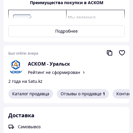
Преимущества покупки в АСКОМ
Мы являемся
официальным дилером
КАМАЗ, ГАЗ, УАЗ.
Подробнее
Предлагаем
конкурентные цены,
качество от заводов-
Был online:
вчера
производителей, скидки
АСКОМ - Уральск
оптовым клиентам.
Рейтинг не сформирован
Предоставляем
2 года на Satu.kz
официальную гарантию
от производителя.
Каталог продавца
Отзывы о продавце
1
Контак
Как сделать покупку в нашем магазине
Доставка
Самовывоз