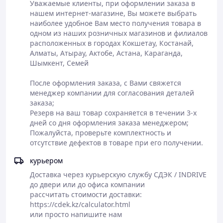
Уважаемые клиенты, при оформлении заказа в 
нашем интернет-магазине, Вы можете выбрать 
наиболее удобное Вам место получения товара в 
Самовывоз или
одном из наших розничных магазинов и филиалов 
доставка
расположенных в городах Кокшетау, Костанай, 
Полная
курьерскими
Алматы, Атырау, Актобе, Астана, Караганда, 
Оформление
предоплата
службами СДЕК,
Шымкент, Семей

заказа на сайте
заказа или
JET
или по телефону
оплата в
Доставка до
После оформления заказа, с Вами свяжется 
магазине
магазина АСКОМ
менеджер компании для согласования деталей 
- бесплатно
заказа;

Резерв на ваш товар сохраняется в течении 3-х 
дней со дня оформления заказа менеджером;

Пожалуйста, проверьте комплектность и 
отсутствие дефектов в товаре при его получении.
курьером
Доставка через курьерскую службу СДЭК / INDRIVE

до двери или до офиса компании

рассчитать стоимости доставки:

https://cdek.kz/calculator.html

или просто напишите нам