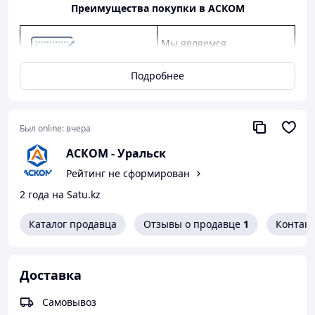
Преимущества покупки в АСКОМ
Мы являемся
официальным дилером
КАМАЗ, ГАЗ, УАЗ.
Подробнее
Предлагаем
конкурентные цены,
качество от заводов-
Был online:
вчера
производителей, скидки
АСКОМ - Уральск
оптовым клиентам.
Рейтинг не сформирован
Предоставляем
2 года на Satu.kz
официальную гарантию
от производителя.
Каталог продавца
Отзывы о продавце
1
Контак
Как сделать покупку в нашем магазине
Доставка
Самовывоз