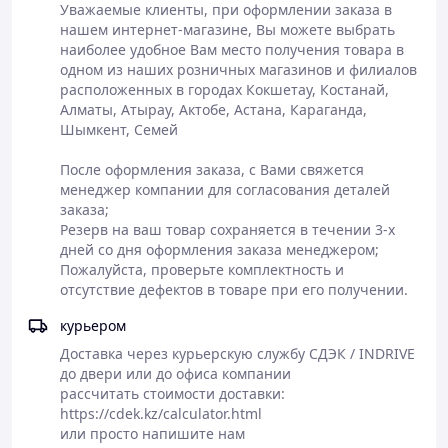
Уважаемые клиенты, при оформлении заказа в 
нашем интернет-магазине, Вы можете выбрать 
наиболее удобное Вам место получения товара в 
Самовывоз или
одном из наших розничных магазинов и филиалов 
доставка
расположенных в городах Кокшетау, Костанай, 
Полная
курьерскими
Алматы, Атырау, Актобе, Астана, Караганда, 
Оформление
предоплата
службами СДЕК,
Шымкент, Семей

заказа на сайте
заказа или
JET
или по телефону
оплата в
Доставка до
После оформления заказа, с Вами свяжется 
магазине
магазина АСКОМ
менеджер компании для согласования деталей 
- бесплатно
заказа;

Резерв на ваш товар сохраняется в течении 3-х 
дней со дня оформления заказа менеджером;

Пожалуйста, проверьте комплектность и 
отсутствие дефектов в товаре при его получении.
курьером
Доставка через курьерскую службу СДЭК / INDRIVE

до двери или до офиса компании

рассчитать стоимости доставки:

https://cdek.kz/calculator.html

или просто напишите нам