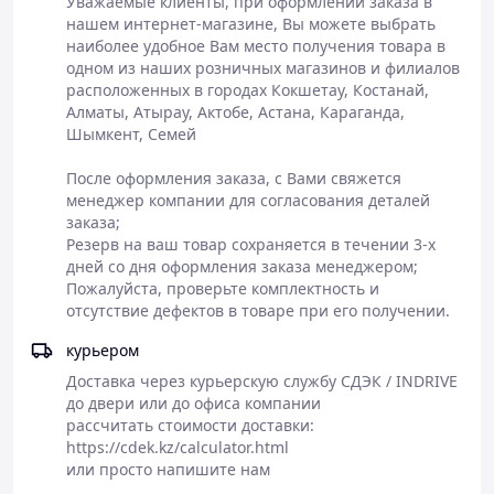
Уважаемые клиенты, при оформлении заказа в 
нашем интернет-магазине, Вы можете выбрать 
наиболее удобное Вам место получения товара в 
Самовывоз или
одном из наших розничных магазинов и филиалов 
доставка
расположенных в городах Кокшетау, Костанай, 
Полная
курьерскими
Алматы, Атырау, Актобе, Астана, Караганда, 
Оформление
предоплата
службами СДЕК,
Шымкент, Семей

заказа на сайте
заказа или
JET
или по телефону
оплата в
Доставка до
После оформления заказа, с Вами свяжется 
магазине
магазина АСКОМ
менеджер компании для согласования деталей 
- бесплатно
заказа;

Резерв на ваш товар сохраняется в течении 3-х 
дней со дня оформления заказа менеджером;

Пожалуйста, проверьте комплектность и 
отсутствие дефектов в товаре при его получении.
курьером
Доставка через курьерскую службу СДЭК / INDRIVE

до двери или до офиса компании

рассчитать стоимости доставки:

https://cdek.kz/calculator.html

или просто напишите нам