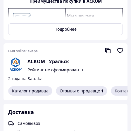
Преимущества покупки в АСКОМ
Мы являемся
официальным дилером
КАМАЗ, ГАЗ, УАЗ.
Подробнее
Предлагаем
конкурентные цены,
качество от заводов-
Был online:
вчера
производителей, скидки
АСКОМ - Уральск
оптовым клиентам.
Рейтинг не сформирован
Предоставляем
2 года на Satu.kz
официальную гарантию
от производителя.
Каталог продавца
Отзывы о продавце
1
Контак
Как сделать покупку в нашем магазине
Доставка
Самовывоз