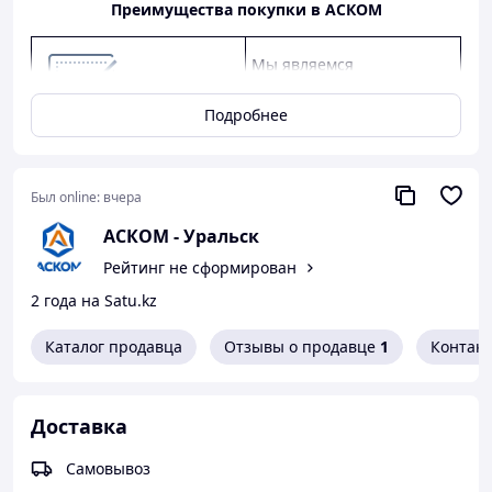
Преимущества покупки в АСКОМ
Мы являемся
официальным дилером
КАМАЗ, ГАЗ, УАЗ.
Подробнее
Предлагаем
конкурентные цены,
качество от заводов-
Был online:
вчера
производителей, скидки
АСКОМ - Уральск
оптовым клиентам.
Рейтинг не сформирован
Предоставляем
2 года на Satu.kz
официальную гарантию
от производителя.
Каталог продавца
Отзывы о продавце
1
Контак
Как сделать покупку в нашем магазине
Доставка
Самовывоз