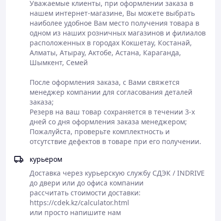
Уважаемые клиенты, при оформлении заказа в 
нашем интернет-магазине, Вы можете выбрать 
наиболее удобное Вам место получения товара в 
Самовывоз или
одном из наших розничных магазинов и филиалов 
доставка
расположенных в городах Кокшетау, Костанай, 
Полная
курьерскими
Алматы, Атырау, Актобе, Астана, Караганда, 
Оформление
предоплата
службами СДЕК,
Шымкент, Семей

заказа на сайте
заказа или
JET
или по телефону
оплата в
Доставка до
После оформления заказа, с Вами свяжется 
магазине
магазина АСКОМ
менеджер компании для согласования деталей 
- бесплатно
заказа;

Резерв на ваш товар сохраняется в течении 3-х 
дней со дня оформления заказа менеджером;

Пожалуйста, проверьте комплектность и 
отсутствие дефектов в товаре при его получении.
курьером
Доставка через курьерскую службу СДЭК / INDRIVE

до двери или до офиса компании

рассчитать стоимости доставки:

https://cdek.kz/calculator.html

или просто напишите нам