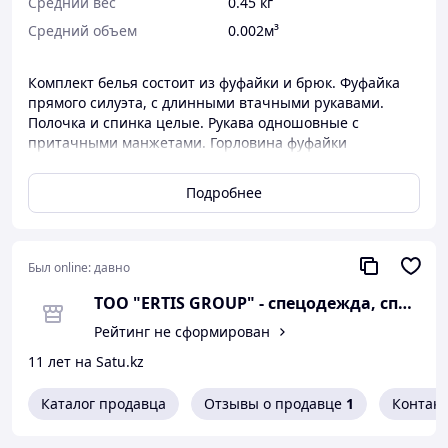
Средний вес
0.45 кг
Средний объем
0.002м³
Комплект белья состоит из фуфайки и брюк. Фуфайка
прямого силуэта, с длинными втачными рукавами.
Полочка и спинка целые. Рукава одношовные с
притачными манжетами. Горловина фуфайки
обработана обтачкой. Брюки состоят из двух половинок
без боковых швов, по низу притачные манжеты.
Подробнее
Рекомендуется для защиты от воздействия
электрической дуги величиной 6 кал/см2. Белье
изготовлено из термостойкого трикотажного полота с
запатентованной огнестойкой
Был online:
давно
технологией.Рекомендовано для усиления защитных
ТОО "ERTIS GROUP" - спецо
свойств защитного костюма от электродуги.
Рейтинг не сформирован
11 лет на Satu.kz
Каталог продавца
Отзывы о продавце
1
Контак