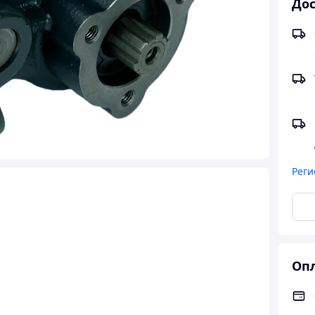
Дос
Реги
Опл