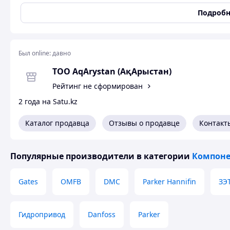
Марка
ГАЗ
Подробн
O.M.F.B. – коробки отбора мощности, гидравлические насо
Коробка отбора мощности (КОМ) 085-063-00131 предназна
Был online:
давно
ГАЗ 3302, 33023 и Газель Next.
ТОО AqArystan (АқАрыстан)
Информация о стоимости доступна по запросу:
Рейтинг не сформирован
2 года на Satu.kz
Технические характеристики
Каталог продавца
Отзывы о продавце
Контакт
Частота вращения КОМ при 1000 об/мин двигателя
767 об/мин
Максимальный крутящий момент
Популярные производители
в категории
Компоне
160 Нм
Gates
OMFB
DMC
Parker Hannifin
ЗЭ
Выход
назад
Гидропривод
Danfoss
Parker
Направление вращения