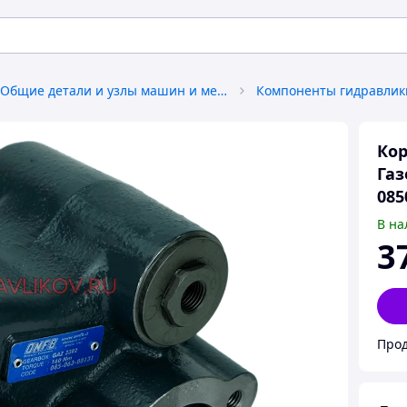
Общие детали и узлы машин и механизмов
Компоненты гидравлик
Кор
Газ
085
В на
3
Прод