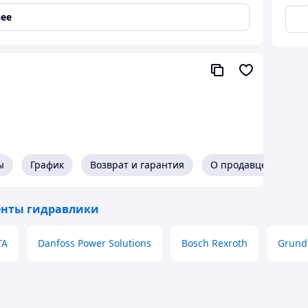
ее
сы, распределители, баки и т.д.
чена для установки на шасси Газель с КПП серии
ы
График
Возврат и гарантия
О продавце
нты гидравлики
ТА
Danfoss Power Solutions
Bosch Rexroth
Grund