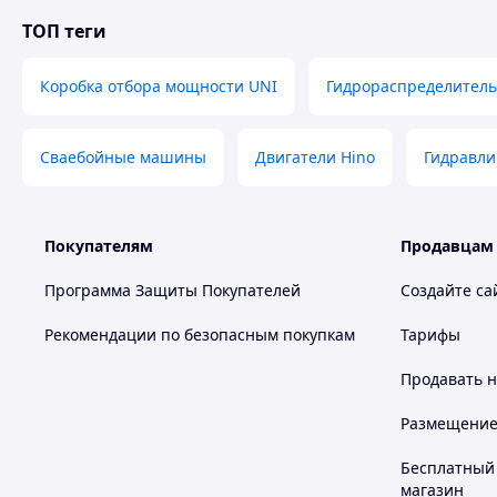
по часовой стрелке
ТОП теги
Монтажный фланец
Правый
Коробка отбора мощности UNI
Гидрораспределитель
Масса
9,2 кг
Сваебойные машины
Двигатели Hino
Гидравли
Покупателям
Продавцам
Программа Защиты Покупателей
Создайте са
Рекомендации по безопасным покупкам
Тарифы
Продавать
н
Размещение в
Бесплатный 
магазин