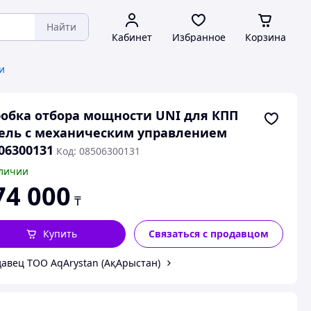
Найти
Кабинет
Избранное
Корзина
и
обка отбора мощности UNI для КПП
ель с механическим управлением
06300131
Код: 08506300131
личии
74 000
₸
Купить
Связаться с продавцом
авец ТОО AqArystan (АқАрыстан)